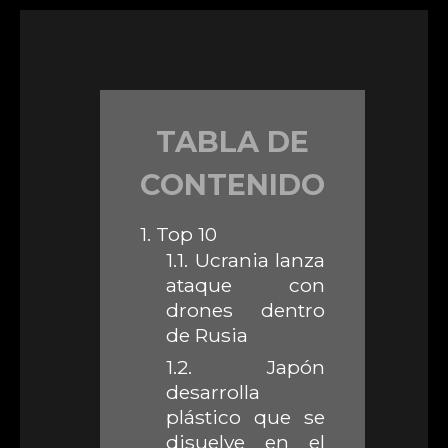
TABLA DE
CONTENIDO
1.
Top 10
1.1.
Ucrania lanza
ataque con
drones dentro
de Rusia
1.2.
Japón
desarrolla
plástico que se
disuelve en el