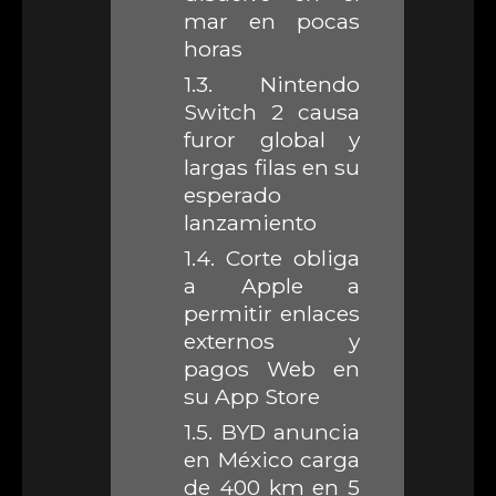
mar en pocas
horas
1.3.
Nintendo
Switch 2 causa
furor global y
largas filas en su
esperado
lanzamiento
1.4.
Corte obliga
a Apple a
permitir enlaces
externos y
pagos Web en
su App Store
1.5.
BYD anuncia
en México carga
de 400 km en 5