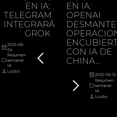
EN IA:
EN IA:
TELEGRAM
OPENAI
INTEGRARÁ
DESMANTE
GROK
OPERACIO
ENCUBIER
2025-06-
chevron_left
calendar_month
CON IA DE
04
Resumen
CHINA...
folder
semanal
IA
person
Lozbo
chevron_right
calendar_month
2025-06-12
Resumen
folder
semanal
IA
person
Lozbo