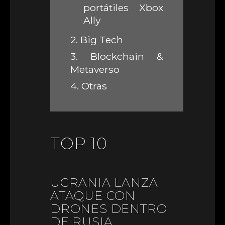
portátiles Xbox
Ally
2.
Big Tech
3.
Blockchain &
Metaverso
4.
Otras
TOP 10
UCRANIA LANZA
ATAQUE CON
DRONES DENTRO
DE RUSIA