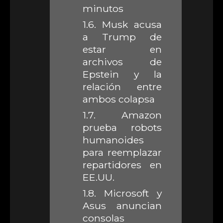
minutos
1.6.
Musk acusa
a Trump de
estar en
archivos de
Epstein y la
relación entre
ambos colapsa
1.7.
Amazon
prueba robots
humanoides
para reemplazar
repartidores en
EE.UU.
1.8.
Microsoft y
Asus anuncian
consolas