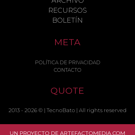
ARCHIVO
RECURSOS
BOLETÍN
META
NAME
POLÍTICA DE PRIVACIDAD
CONTACTO
EMAIL
QUOTE
SAVE MY NAME, EMAIL, AND
WEBSITE IN THIS BROWSER FOR THE
2013 - 2026 © |
TecnoBato
| All rights reserved
NEXT TIME I COMMENT.
UN PROYECTO DE ARTEFACTOMEDIA.COM