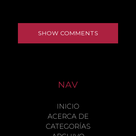
SHOW COMMENTS
NAV
INICIO
LEAVE A REPLY
ACERCA DE
CATEGORÍAS
COMMENT