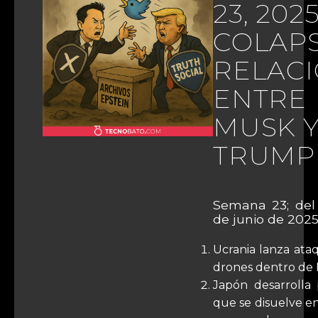
23, 2025
COLAP
RELAC
ENTRE
MUSK 
TRUMP
Semana 23; del 
de junio de 2025
Ucrania lanza ata
drones dentro de 
Japón desarrolla 
que se disuelve e