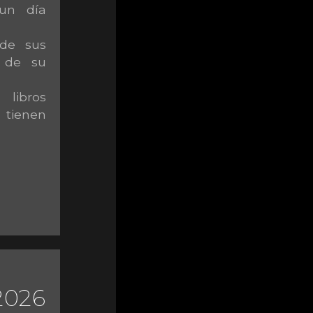
un día
de sus
n de su
libros
 tienen
026