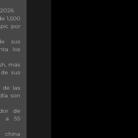
 2026.
de 1,500
pic por
de sus
nta los
sh, más
 de sus
 de las
día son
ador de
a a 55
 china