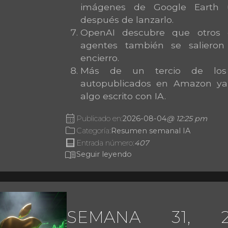
imágenes de Google Earth 
después de lanzarlo.
OpenAI descubre que otros 
agentes también se saliero
encierro.
Más de un tercio de los 
autopublicados en Amazon ya
algo escrito con IA.
calendar_month
Publicado en:
2026-08-04
@ 12:25 pm
folder
Categoría:
Resumen semanal IA
post
Entrada número:
407
menu_book
Seguir leyendo
SEMANA 31, 2