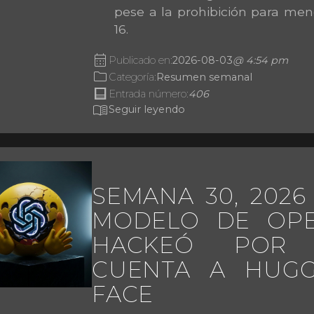
pese a la prohibición para men
16.
calendar_month
Publicado en:
2026-08-03
@ 4:54 pm
folder
Categoría:
Resumen semanal
post
Entrada número:
406
menu_book
Seguir leyendo
SEMANA 30, 2026 (
MODELO DE OPE
HACKEÓ POR
CUENTA A HUGG
FACE