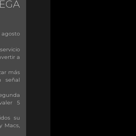
LEGA
e agosto
ervicio
vertir a
zar más
n señal
segunda
valer 5
idos su
y Macs,