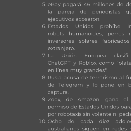
eBay pagará 46 millones de dó
la pareja de periodistas 
ejecutivos acosaron.
Estados Unidos prohíbe im
robots humanoides, perros 
inversores solares fabricado
extranjero.
La Unión Europea clasifi
ChatGPT y Roblox como "plat
en línea muy grandes".
Rusia acusa de terrorismo al f
de Telegram y lo pone en 
captura.
Zoox, de Amazon, gana el 
permiso de Estados Unidos para
por robotaxis sin volante ni peda
Ocho de cada diez adoles
australianos siguen en redes s