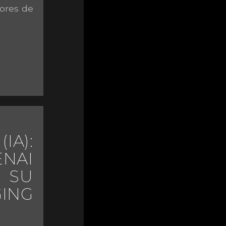
ores de
IA):
NAI
 SU
ING