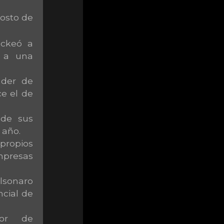
gosto de
ckeó a
 a una
nder de
ce el de
 de sus
 año.
ropios
mpresas
sonaro
cial de
dor de