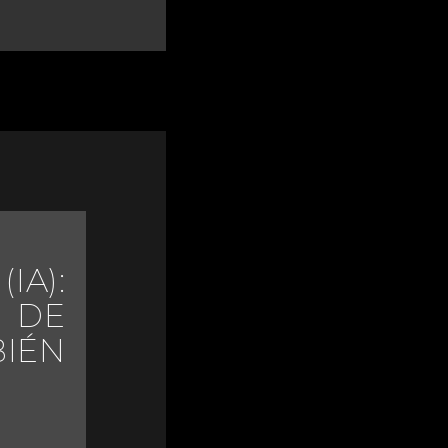
IA):
DE
IÉN