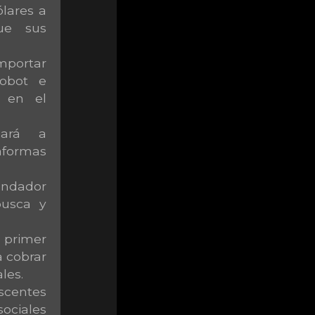
lares a
que sus
portar
robot e
s en el
cará a
aformas
undador
busca y
primer
 cobrar
les.
centes
ociales