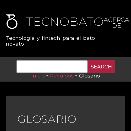
TECNOBATO
ACERCA
DE
Tecnología y fintech para el bato
novato
SEARCH
Inicio
»
Recursos
»
Glosario
GLOSARIO