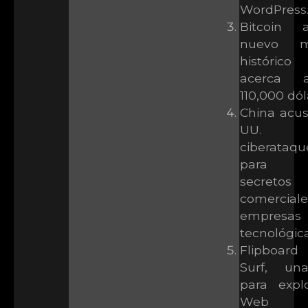
WordPress.
Bitcoin a
nuevo m
históric
acerca 
110,000 dól
China acus
UU.
ciberataqu
para r
secretos
comercia
empresas
tecnológica
Flipboard
Surf, un
para expl
Web so