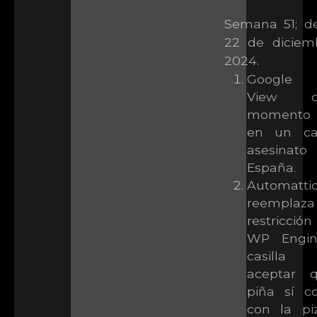
Semana 51; de
22 de diciem
2024.
Google S
View ca
momento 
en un ca
asesina
España.
Automatti
reemplaza
restricción
WP Engin
casilla
aceptar 
piña sí c
con la pi