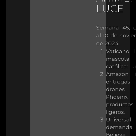
LUCE
Semana 45; d
al 10 de novi
de 2024.
Vaticano 
mascota
católica: Lu
Amazon in
entregas
drones
Phoenix 
productos
ligeros.
Universal
demand
Believe