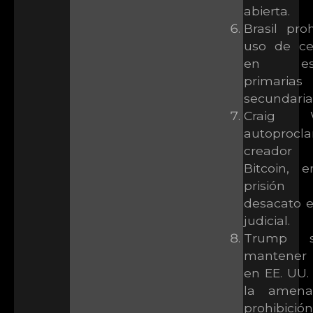
abierta.
Brasil pro
uso de ce
en esc
primar
secundaria
Craig Wr
autoprocl
creado
Bitcoin, e
prisió
desacato 
judicial.
Trump su
mantener 
en EE. UU.
la amena
prohibición