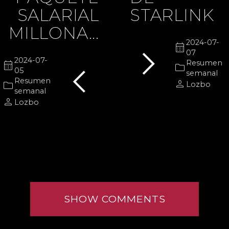
SALARIAL
STARLINK
MILLONA...
chevron_right
2024-07-
calendar_month
07
chevron_left
2024-07-
calendar_month
Resumen
folder
05
semanal
Resumen
person
folder
Lozbo
semanal
person
Lozbo
SHOW COMMENTS