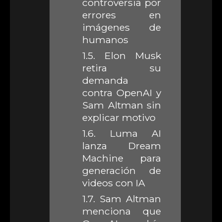
controversia por
errores en
imágenes de
humanos
1.5.
Elon Musk
retira su
demanda
contra OpenAI y
Sam Altman sin
explicar motivo
1.6.
Luma AI
lanza Dream
Machine para
generación de
videos con IA
1.7.
Sam Altman
menciona que