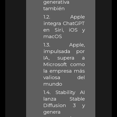
generativa
también
1.2.
Apple
integra ChatGPT
en Siri, iOS y
macOS
1.3.
Apple,
impulsada por
IA, supera a
Microsoft como
la empresa más
valiosa del
mundo
1.4.
Stability AI
lanza Stable
Diffusion 3 y
genera