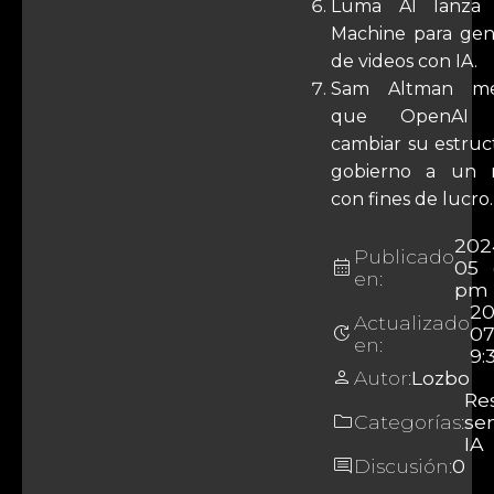
Luma AI lanza
Machine para gen
de videos con IA.
Sam Altman me
que OpenAI p
cambiar su estruc
gobierno a un 
con fines de lucro.
202
Publicado
calendar_month
05 
en:
pm
20
Actualizado
update
0
en:
9:
person
Autor:
Lozbo
Re
folder
Categorías:
se
IA
comment
Discusión:
0