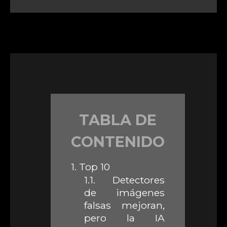
TABLA DE
CONTENIDO
1.
Top 10
1.1.
Detectores
de imágenes
falsas mejoran,
pero la IA