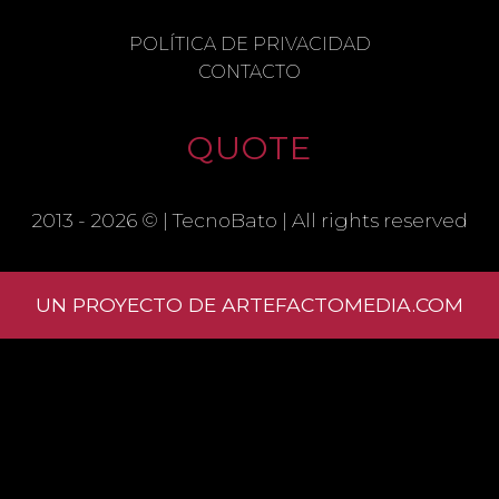
NAME
POLÍTICA DE PRIVACIDAD
CONTACTO
EMAIL
QUOTE
SAVE MY NAME, EMAIL, AND
WEBSITE IN THIS BROWSER FOR THE
2013 - 2026 © |
TecnoBato
| All rights reserved
NEXT TIME I COMMENT.
UN PROYECTO DE ARTEFACTOMEDIA.COM
Learn
how your comment data is processed.