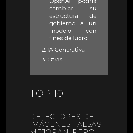
OpenAI podría
cambiar su
estructura de
gobierno a un
modelo con
fines de lucro
2.
IA Generativa
3.
Otras
TOP 10
DETECTORES DE
IMÁGENES FALSAS
MEJORAN, PERO