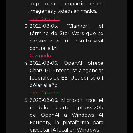
app para compartir chats,
imágenes y videos animados.
TechCrunch
.
2025‑08‑05. “Clanker”: el
término de Star Wars que se
convierte en un insulto viral
contra la IA.
Gizmodo
.
2025‑08‑06. OpenAI ofrece
ChatGPT Enterprise a agencias
federales de EE. UU. por sólo 1
dólar al año.
TechCrunch
.
2025‑08‑06. Microsoft trae el
modelo abierto gpt-oss-20b
de OpenAI a Windows AI
Foundry, la plataforma para
ejecutar IA local en Windows.