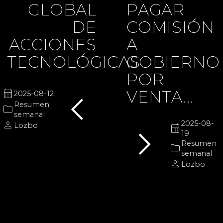
GLOBAL
PAGAR
DE
COMISIÓN
ACCIONES
A
TECNOLÓGICAS
GOBIERNO
POR
chevron_left
calendar_month
VENTA...
2025-08-12
Resumen
folder
semanal
chevron_right
person
2025-08-
Lozbo
calendar_month
19
Resumen
folder
semanal
person
Lozbo