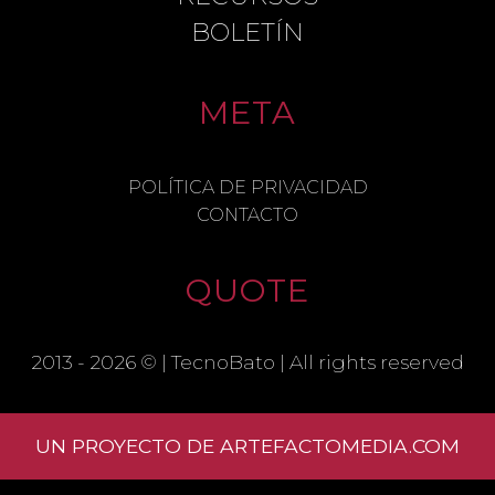
BOLETÍN
META
NAME
POLÍTICA DE PRIVACIDAD
CONTACTO
EMAIL
QUOTE
SAVE MY NAME, EMAIL, AND
WEBSITE IN THIS BROWSER FOR THE
2013 - 2026 © |
TecnoBato
| All rights reserved
NEXT TIME I COMMENT.
UN PROYECTO DE ARTEFACTOMEDIA.COM
Learn