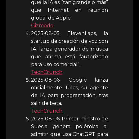
que la IA es “tan grande o más”
que Internet en reunión
global de Apple.
Gizmodo
.
2025‑08‑05. ElevenLabs, la
startup de creación de voz con
IA, lanza generador de música
que afirma está “autorizado
para uso comercial”.
TechCrunch
.
2025‑08‑06. Google lanza
oficialmente Jules, su agente
de IA para programación, tras
salir de beta.
TechCrunch
.
2025‑08‑06. Primer ministro de
Suecia genera polémica al
admitir que usa ChatGPT para