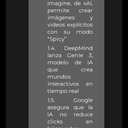
Imagine, de xAI,
permite crear
imágenes y
videos explícitos
con su modo
“Spicy”
1.4.
DeepMind
lanza Genie 3,
modelo de IA
que crea
mundos
interactivos en
tiempo real
1.5.
Google
asegura que la
IA no reduce
clicks en