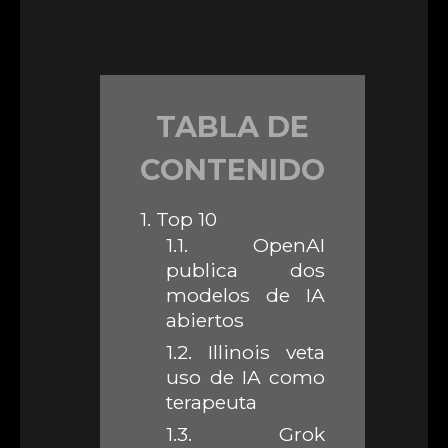
TABLA DE
CONTENIDO
1.
Top 10
1.1.
OpenAI
publica dos
modelos de IA
abiertos
1.2.
Illinois veta
uso de IA como
terapeuta
1.3.
Grok