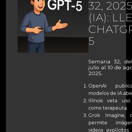
32, 202
(IA): L
CHATG
5
Semana 32; de
julio al 10 de ag
2025.
OpenAI publi
modelos de IA abie
Illinois veta us
como terapeuta.
Grok Imagine, d
permite imág
videos explícitos