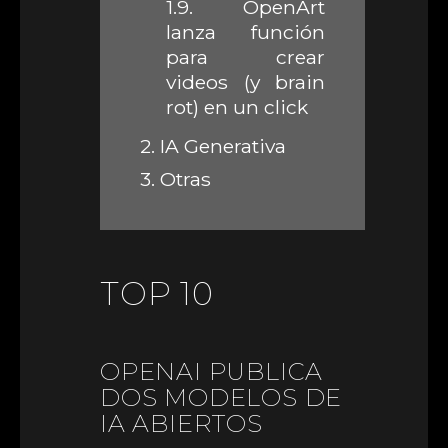
1.9.
OpenArt
lanza función
para crear
videos (y brain
rot) en un click
2.
IA Generativa
3.
Otras
TOP 10
OPENAI PUBLICA
DOS MODELOS DE
IA ABIERTOS