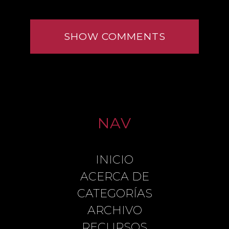
SHOW COMMENTS
NAV
INICIO
LEAVE A REPLY
ACERCA DE
CATEGORÍAS
ARCHIVO
COMMENT
RECURSOS