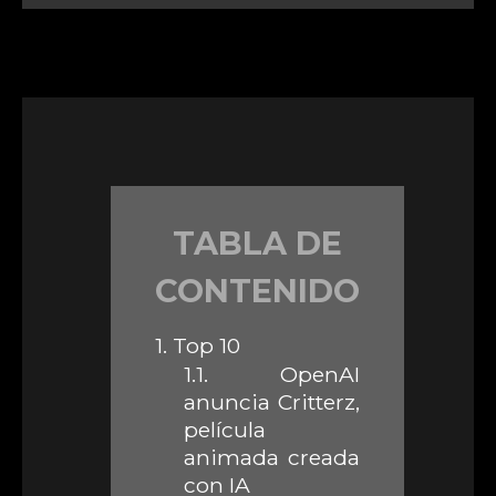
TABLA DE
CONTENIDO
1.
Top 10
1.1.
OpenAI
anuncia Critterz,
película
animada creada
con IA