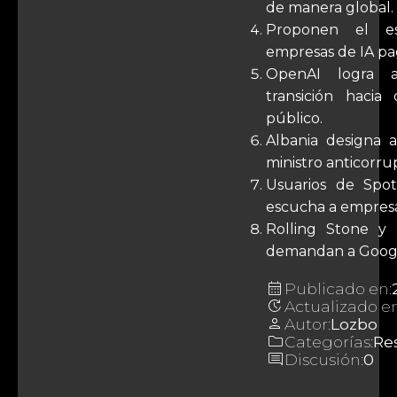
de manera global.
Proponen el e
empresas de IA p
OpenAI logra a
transición hacia
público.
Albania designa
ministro anticorru
Usuarios de Spo
escucha a empresa
Rolling Stone y
demandan a Googl
calendar_month
Publicado en:
update
Actualizado en
person
Autor:
Lozbo
folder
Categorías:
Re
comment
Discusión:
0