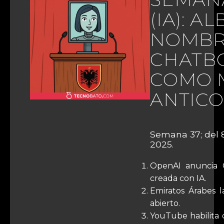
(IA): A
NOMBR
CHATBO
COMO 
ANTIC
Semana 37; del 
2025.
OpenAI anuncia C
creada con IA.
Emiratos Árabes 
abierto.
YouTube habilita 