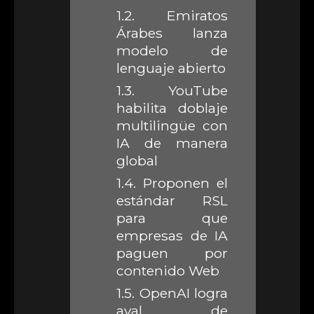
1.2.
Emiratos
Árabes lanza
modelo de
lenguaje abierto
1.3.
YouTube
habilita doblaje
multilingüe con
IA de manera
global
1.4.
Proponen el
estándar RSL
para que
empresas de IA
paguen por
contenido Web
1.5.
OpenAI logra
aval de