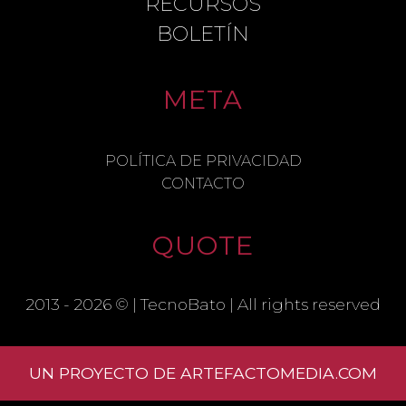
RECURSOS
BOLETÍN
META
NAME
POLÍTICA DE PRIVACIDAD
CONTACTO
EMAIL
QUOTE
SAVE MY NAME, EMAIL, AND
WEBSITE IN THIS BROWSER FOR THE
2013 - 2026 © |
TecnoBato
| All rights reserved
NEXT TIME I COMMENT.
UN PROYECTO DE ARTEFACTOMEDIA.COM
Learn