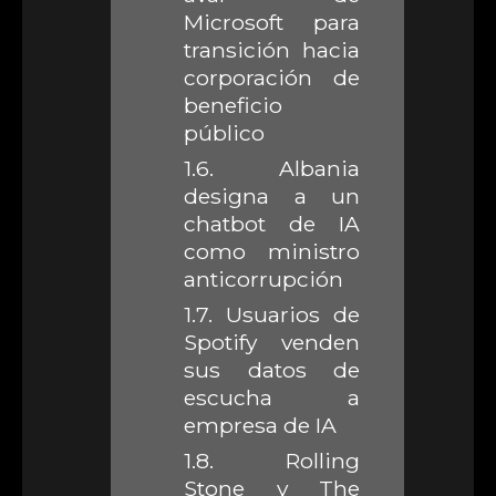
Microsoft para
transición hacia
corporación de
beneficio
público
1.6.
Albania
designa a un
chatbot de IA
como ministro
anticorrupción
1.7.
Usuarios de
Spotify venden
sus datos de
escucha a
empresa de IA
1.8.
Rolling
Stone y The