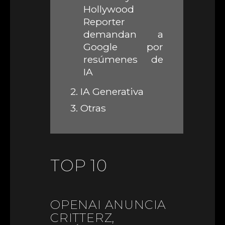
Hollywood
Reporter
demandan a
Google por
resúmenes de
IA
2.
IA Generativa
3.
Otras
TOP 10
OPENAI ANUNCIA
CRITTERZ,