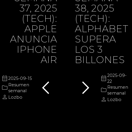
37, 2025
38, 2025
(TECH):
(TECH):
APPLE
ALPHABET
ANUNCIA
SUPERA
IPHONE
LOS 3
AIR
BILLONES
chevron_left
chevron_right
2025-09-
calendar_month
calendar_month
2025-09-15
22
Resumen
folder
Resumen
folder
semanal
semanal
person
Lozbo
person
Lozbo