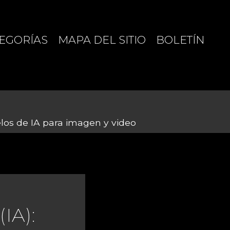
EGORÍAS
MAPA DEL SITIO
BOLETÍN
los de IA para imagen y video
IA):