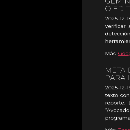
GEMIN
O EDI
2025-12-
verificar
detecció
herramien
Más:
Goo
META 
PARA 
2025-12-1
texto con
reporte.
“Avocado
programa
Más:
Tec