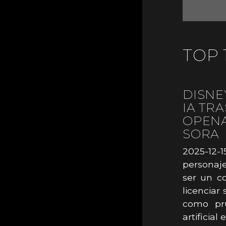
TOP 
DISNE
IA TR
OPENA
SORA
2025-12-
personaje
ser un co
licenciar
como pru
artificial