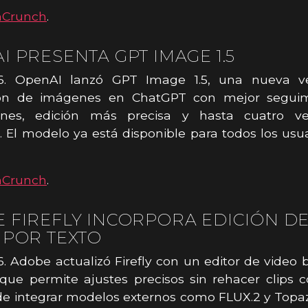
hCrunch
.
I PRESENTA GPT IMAGE 1.5
16. OpenAI lanzó GPT Image 1.5, una nueva v
ón de imágenes en ChatGPT con mejor segui
iones, edición más precisa y hasta cuatro 
. El modelo ya está disponible para todos los usua
hCrunch
.
 FIREFLY INCORPORA EDICIÓN D
 POR TEXTO
6. Adobe actualizó Firefly con un editor de video
ue permite ajustes precisos sin rehacer clips 
 integrar modelos externos como FLUX.2 y Topaz