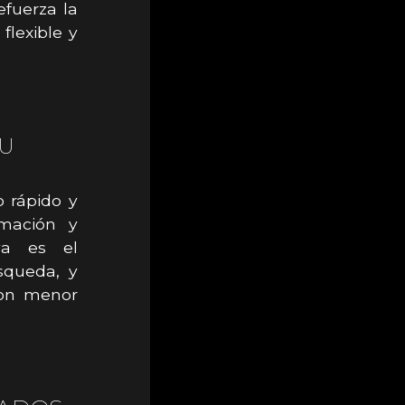
efuerza la
flexible y
SU
o rápido y
amación y
ya es el
squeda, y
con menor