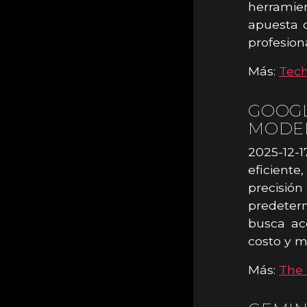
herramien
apuesta d
profesiona
Más:
Tec
GOOGL
MODEL
2025-12-1
eficient
precisi
predeter
busca ac
costo y m
Más:
The 