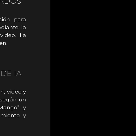
EADOS
ción para
ediante la
video. La
en.
DE IA
n, video y
, según un
“Mango” y
amiento y