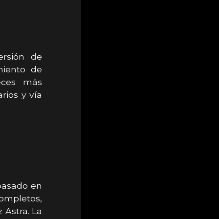
ersión de
miento de
veces más
rios y vía
E
 basado en
completos,
 Astra. La