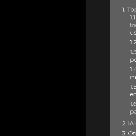
1.
Top
1.1
t
u
1.2
1.3
po
1.
m
1.5
e
1.
p
2.
IA 
3.
Ot