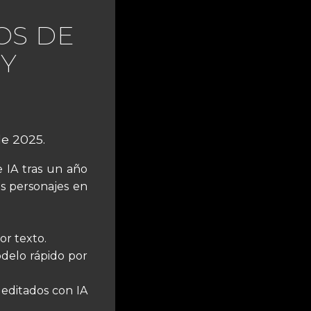
OS DE
 Y
de 2025.
 IA tras un año
s personajes en
or texto.
delo rápido por
 editados con IA