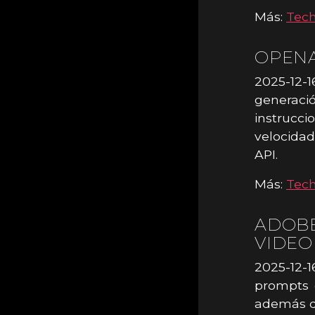
Más:
Tec
OPENA
2025-12-
generaci
instrucc
velocidad
API.
Más:
Tec
ADOBE
VIDEO
2025-12-1
prompts q
además de