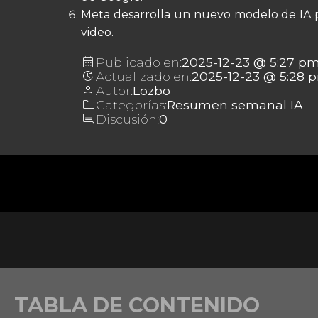
Meta desarrolla un nuevo modelo de IA 
video.
calendar_month
Publicado en:
2025-12-23 @ 5:27 p
update
Actualizado en:
2025-12-23 @ 5:28 
person
Autor:
Lozbo
folder
Categorías:
Resumen semanal IA
comment
Discusión:
0
TABLA DE CONTENIDO