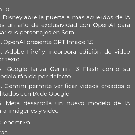
 10
.
Disney abre la puerta a más acuerdos de IA
ras un año de exclusividad con OpenAI para
sar sus personajes en Sora
.
OpenAI presenta GPT Image 1.5
.
Adobe Firefly incorpora edición de video
r texto
4.
Google lanza Gemini 3 Flash como su
odelo rápido por defecto
.
Gemini permite verificar videos creados o
ditados con IA de Google
6.
Meta desarrolla un nuevo modelo de IA
ara imágenes y video
Generativa
ras