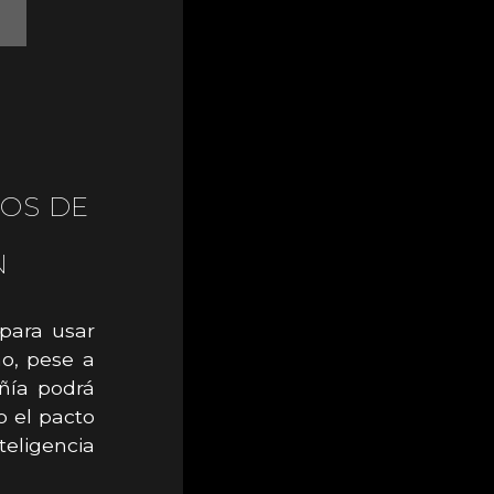
DOS DE
N
para usar
ño, pese a
añía podrá
o el pacto
eligencia