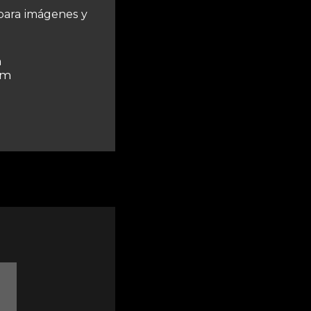
para imágenes y
m
pm