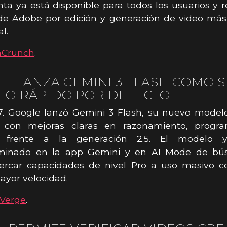
ta ya está disponible para todos los usuarios y r
e Adobe por edición y generación de video más 
l.
hCrunch
.
E LANZA GEMINI 3 FLASH COMO 
O RÁPIDO POR DEFECTO
7. Google lanzó Gemini 3 Flash, su nuevo model
e, con mejoras claras en razonamiento, progr
ón frente a la generación 2.5. El modelo 
minado en la app Gemini y en AI Mode de bú
ercar capacidades de nivel Pro a uso masivo 
ayor velocidad.
Verge
.