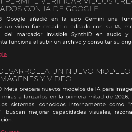
I PERMITE VERIFICAR VIDEOS CR
TADOS CON IA DE GOOGLE
18. Google añadió en la app Gemini una fun
 si un video fue creado o editado con su IA, m
n del marcador invisible SynthID en audio y 
ta funciona al subir un archivo y consultar su orig
gle
.
DESARROLLA UN NUEVO MODELO 
IMÁGENES Y VIDEO
9. Meta prepara nuevos modelos de IA para image
 miras a lanzarlos en la primera mitad de 2026
 Los sistemas, conocidos internamente como 
”, buscan mejorar capacidades visuales, razon
ción.
hCrunch
.