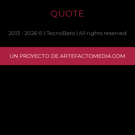
QUOTE
SAVE MY NAME, EMAIL, AND
WEBSITE IN THIS BROWSER FOR THE
2013 - 2026 © |
TecnoBato
| All rights reserved
NEXT TIME I COMMENT.
UN PROYECTO DE ARTEFACTOMEDIA.COM
Learn
how your comment data is processed.