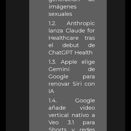
imágenes
sexuales
1.2.
Anthropic
lanza Claude for
Healthcare tras
el debut de
ChatGPT Health
1.3.
Apple elige
Gemini de
Google para
renovar Siri con
IA
1.4.
Google
añade video
vertical nativo a
Veo 3.1 para
Shorts y redes