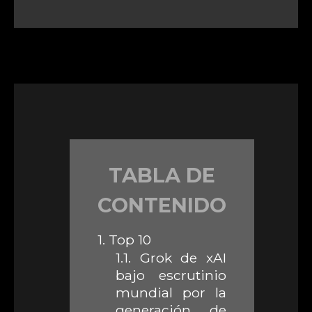
TABLA DE
CONTENIDO
1.
Top 10
1.1.
Grok de xAI
bajo escrutinio
mundial por la
generación de