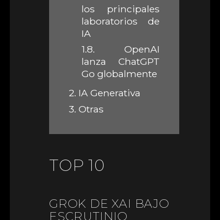
los principales
laboratorios de
IA
1.8.
OpenAI
lanza ChatGPT
Go globalmente
2.
IA Generativa
3.
Otras
TOP 10
GROK DE XAI BAJO
ESCRUTINIO