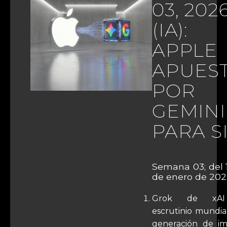
03, 202
(IA):
APPLE
APUES
POR
GEMINI
PARA SI
Semana 03; del 1
de enero de 202
Grok de xAI
escrutinio mundia
generación de i