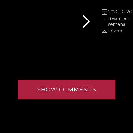
chevron_right
calendar_month
2026-01-26
Resumen
folder
semanal
person
Lozbo
SHOW COMMENTS