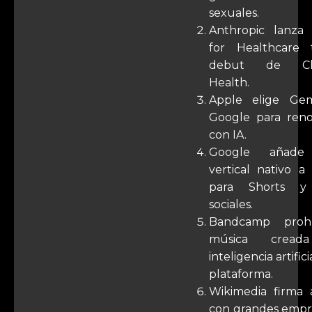
sexuales.
Anthropic lanza
for Healthcare 
debut de Ch
Health.
Apple elige Gem
Google para renov
con IA.
Google añade
vertical nativo a
para Shorts y
sociales.
Bandcamp proh
música cread
inteligencia artific
plataforma.
Wikimedia firma a
con grandes empr