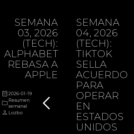
SEMANA
SEMANA
03, 2026
04, 2026
(TECH):
(TECH):
ALPHABET
TIKTOK
REBASA A
SELLA
APPLE
ACUERDO
PARA
chevron_left
calendar_month
OPERAR
2026-01-19
Resumen
folder
EN
semanal
person
Lozbo
ESTADOS
UNIDOS