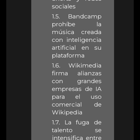
sociales
1.5.
Bandcamp
prohíbe la
música creada
con inteligencia
artificial en su
plataforma
1.6.
Wikimedia
firma alianzas
con grandes
empresas de IA
para el uso
comercial de
Wikipedia
1.7.
La fuga de
talento se
intensifica entre