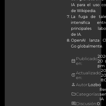
IA para el uso co
de Wikipedia.
La fuga de tale
intensifica ent
principales labor
de IA.
OpenAI lanza C
Go globalmente.
202
Publicado
calendar_month
20 
en:
pm
20
Actualizado
update
2
en:
8:
person
Autor:
Lozbo
Re
folder
Categorías:
se
IA
comment
Discusión:
0