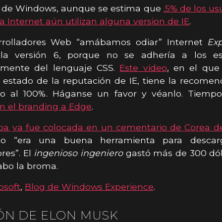
s de Windows, aunque se estima que
.5% de los us
a Internet aún utilizan alguna version de IE
.
rrolladores Web “amábamos odiar” Internet
Exp
 la versión 6, porque no se adhería a los es
armente del lenguaje CSS.
Este video
, en el que
 estado de la reputación de IE, tiene la recome
o al 100%. Háganse un favor y véanlo. Tiemp
n el branding a Edge
.
a ya fue colocada en un cementario de Corea de
fio “era una buena herramienta para descar
res”. El
ingenioso ingeniero
gastó más de 300 dól
cabo la broma.
osoft
,
Blog de Windows Experience
.
ÓN DE ELON MUSK