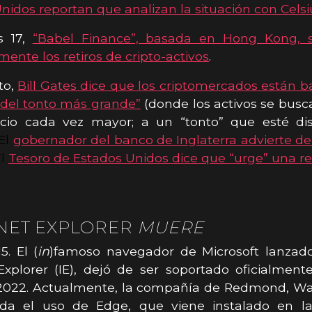
nidos reportan que analizan la situación con Celsi
s 17,
“Babel Finance”, basada en Hong Kong, 
ente los retiros de cripto-activos
.
to,
Bill Gates dice que los criptomercados están 
a del tonto más grande”
(donde los activos se bus
cio cada vez mayor; a un “tonto” que esté di
El
gobernador del banco de Inglaterra advierte d
El
Tesoro de Estados Unidos dice que “urge” una r
NET EXPLORER
MUERE
5. El (
in
)famoso navegador de Microsoft lanzado
Explorer (IE), dejó de ser soportado oficialment
 2022. Actualmente, la compañía de Redmond, Wa
da el uso de Edge, que viene instalado en l