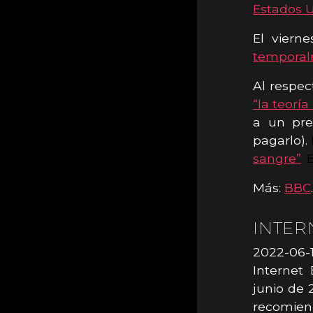
Estados U
El vierne
temporalm
Al respec
“la teorí
a un pre
pagarlo).
sangre”
. 
Más:
BBC
.
INTER
2022-06-1
Internet 
junio de
recomien