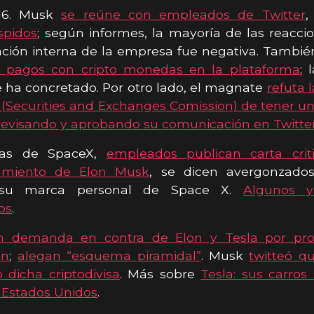
-16. Musk
se reúne con empleados de Twitter
,
spidos
; según informes, la mayoría de las reacci
ión interna de la empresa fue negativa. Tambié
ía pagos con cripto monedas en la plataforma
; 
 ha concretado. Por otro lado, el magnate
refuta 
 (Securities and Exchanges Comission) de tener 
revisando y aprobando su comunicación en Twitte
cias de SpaceX,
empleados publican carta crit
amiento de Elon Musk
, se dicen avergonzado
 su marca personal de Space X.
Algunos y
os
.
n demanda en contra de Elon y Tesla por pr
in
;
alegan “esquema piramidal”
. Musk
twitteó q
dicha criptodivisa
. Más sobre
Tesla: sus carro
 Estados Unidos
.