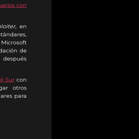
uarios con
loiter
, en
tándares,
 Microsoft
ndación de
o después
l Sur
con
gar otros
ares para