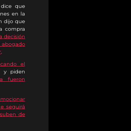
 dice que
ones en la
n dijo que
la compra
la decisión
un abogado
r
.
icando el
s y piden
a fueron
omocionar
ue seguirá
s suben de