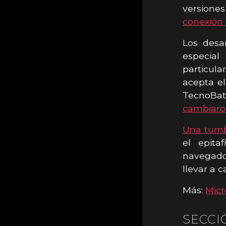
versione
conexión 
Los desa
especial
particul
acepta el
TecnoBat
cambiaro
Una tumb
el epita
navegado
llevar a 
Más:
Micr
SECCI