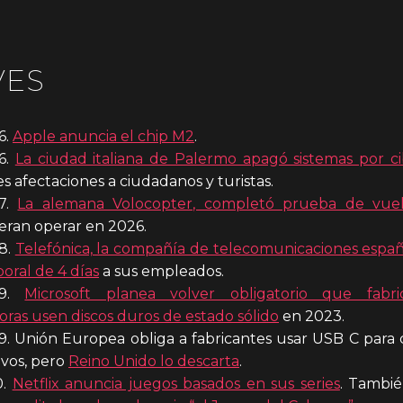
VES
6.
Apple anuncia el chip M2
.
6.
La ciudad italiana de Palermo apagó sistemas por c
s afectaciones a ciudadanos y turistas.
07.
La alemana Volocopter, completó prueba de vuel
peran operar en 2026.
8.
Telefónica, la compañía de telecomunicaciones españ
oral de 4 días
a sus empleados.
09.
Microsoft planea volver obligatorio que fabr
as usen discos duros de estado sólido
en 2023.
. Unión Europea obliga a fabricantes usar USB C para
ivos, pero
Reino Unido lo descarta
.
0.
Netflix anuncia juegos basados en sus series
. Tambi