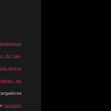
iberataque
;
o de taxi-
ola, ofrece
icantes de
 cargadores
én
lanzarán