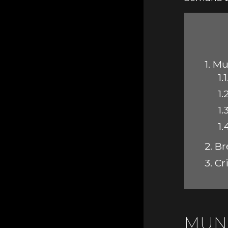
1.
Mu
1.1
1.2
1.3
1.
2.
Br
3.
Cr
MUN