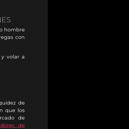
NES
ndo hombre
regas con
 y volar a
iquidez de
ón que los
ercado de
adores de