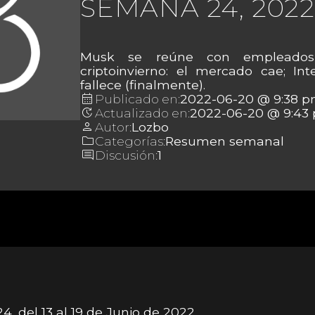
SEMANA 24, 2022
Musk se reúne con empleados 
criptoinvierno: el mercado cae; Int
fallece (finalmente).
calendar_month
Publicado en:
2022-06-20 @ 9:38 
update
Actualizado en:
2022-06-20 @ 9:43
person
Autor:
Lozbo
folder
Categorías:
Resumen semanal
comment
Discusión:
1
, del 13 al 19 de Junio de 2022.