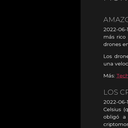
AMAZO
2022-06-1
más rico
drones en
Los drone
una veloc
Más:
Tec
LOS C
2022-06-1
Celsius (
obligó a
criptomo