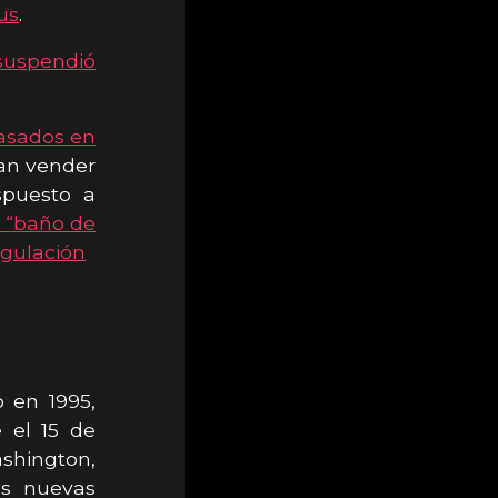
us
.
suspendió
basados en
can vender
spuesto a
e “baño de
egulación
.
 en 1995,
e el 15 de
shington,
as nuevas