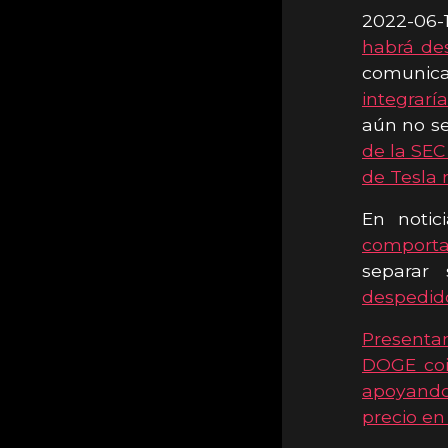
2022-06
habrá de
comunicac
integrar
aún no se
de la SEC
de Tesla 
En noti
comport
separar
despedid
Presenta
DOGE co
apoyando 
precio en