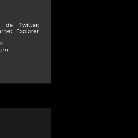
de Twitter;
ernet Explorer
pm
 pm