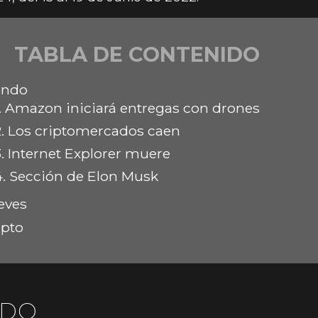
TABLA DE CONTENIDO
ndo
.
Amazon iniciará entregas con drones
.
Los criptomercados caen
.
Internet Explorer muere
4.
Sección de Elon Musk
eves
ipto
DO