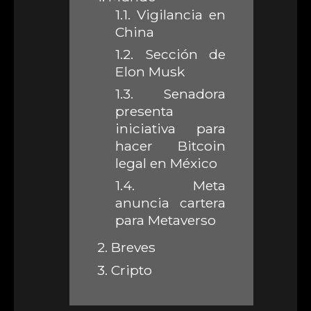
1.1.
Vigilancia en
China
1.2.
Sección de
Elon Musk
1.3.
Senadora
presenta
iniciativa para
hacer Bitcoin
legal en México
1.4.
Meta
anuncia cartera
para Metaverso
2.
Breves
3.
Cripto