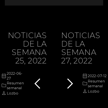
NOTICIAS
NOTICIAS
DE LA
DE LA
SEMANA
SEMANA
25, 2022
27, 2022
chevron_left
chevron_right
2022-06-
calendar_month
calendar_month
2022-07-12
27
Resumen
folder
Resumen
folder
semanal
semanal
person
Lozbo
person
Lozbo