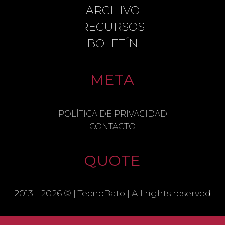
ARCHIVO
COMMENT
RECURSOS
BOLETÍN
META
NAME
POLÍTICA DE PRIVACIDAD
CONTACTO
EMAIL
QUOTE
SAVE MY NAME, EMAIL, AND
WEBSITE IN THIS BROWSER FOR THE
2013 - 2026 © |
TecnoBato
| All rights reserved
NEXT TIME I COMMENT.