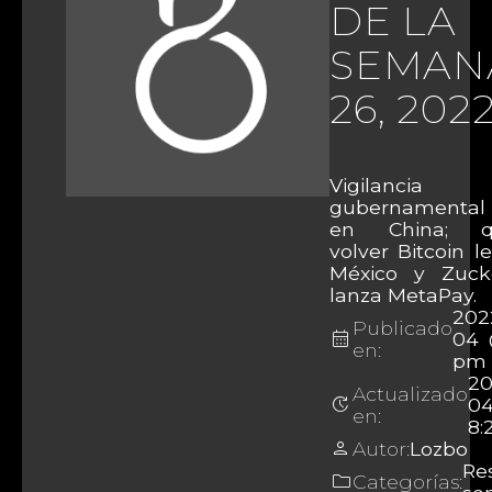
DE LA
SEMAN
26, 202
Vigilancia
gubernamental
en China; qu
volver Bitcoin l
México y Zuck
lanza MetaPay.
202
Publicado
calendar_month
04 
en:
pm
20
Actualizado
update
0
en:
8:
person
Autor:
Lozbo
Re
folder
Categorías: