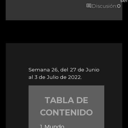
se
comment
Discusión:
0
Semana 26, del 27 de Junio
al 3 de Julio de 2022.
TABLA DE
CONTENIDO
1.
Mundo