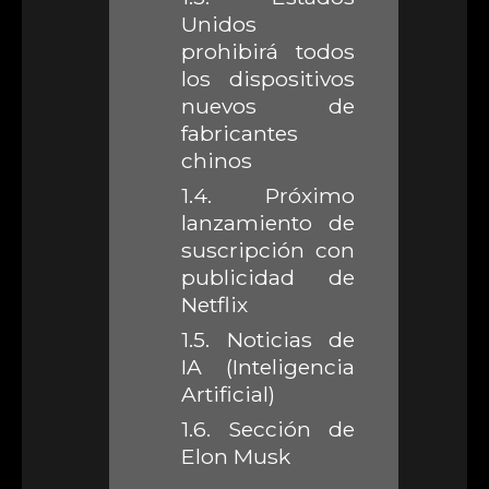
Unidos
prohibirá todos
los dispositivos
nuevos de
fabricantes
chinos
1.4.
Próximo
lanzamiento de
suscripción con
publicidad de
Netflix
1.5.
Noticias de
IA (Inteligencia
Artificial)
1.6.
Sección de
Elon Musk