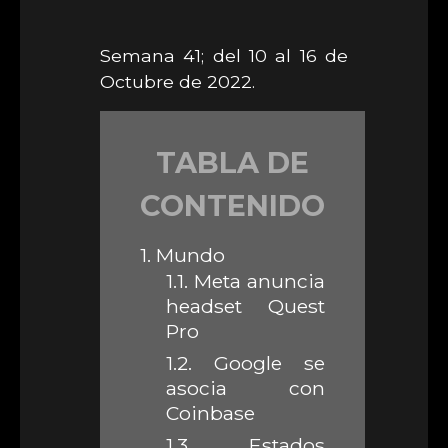
Semana 41; del 10 al 16 de
Octubre de 2022.
TABLA DE
CONTENIDO
1.
Mundo
1.1.
Meta anuncia
headset Quest
Pro
1.2.
Google se
asocia con
Coinbase
1.3.
Estados