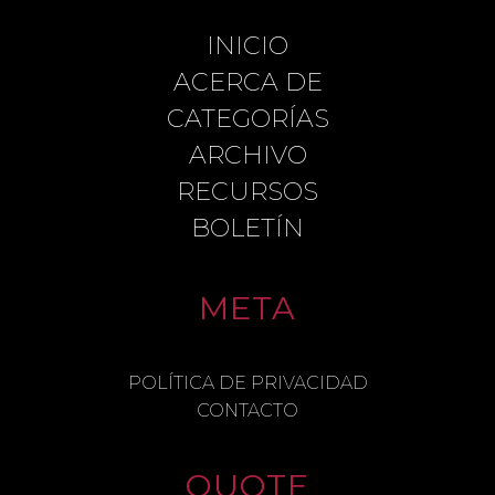
INICIO
LEAVE A REPLY
ACERCA DE
CATEGORÍAS
ARCHIVO
COMMENT
RECURSOS
BOLETÍN
META
NAME
POLÍTICA DE PRIVACIDAD
CONTACTO
EMAIL
QUOTE