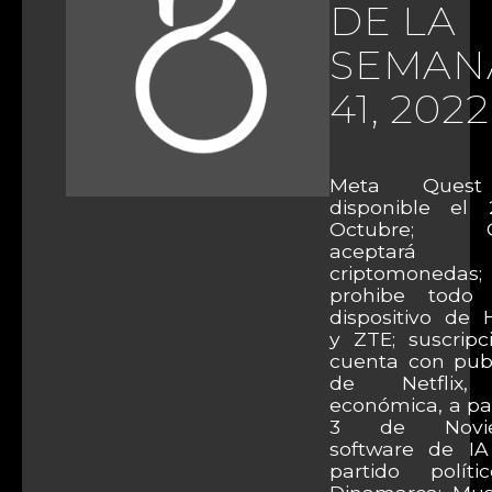
DE LA
SEMAN
41, 2022
Meta Quest
disponible el
Octubre; G
aceptará
criptomoneda
prohibe todo
dispositivo de 
y ZTE; suscripc
cuenta con publ
de Netflix
económica, a par
3 de Novie
software de IA 
partido polít