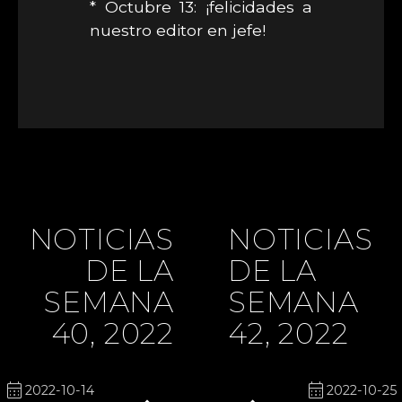
* Octubre 13: ¡felicidades a
nuestro editor en jefe!
NOTICIAS
NOTICIAS
DE LA
DE LA
SEMANA
SEMANA
40, 2022
42, 2022
calendar_month
calendar_month
2022-10-14
2022-10-25