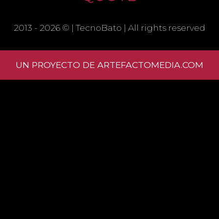
SAVE MY NAME, EMAIL, AND
WEBSITE IN THIS BROWSER FOR THE
2013 - 2026 © |
TecnoBato
| All rights reserved
NEXT TIME I COMMENT.
UN PROYECTO DE ARTEFACTOMEDIA.COM
Learn
how your comment data is processed.