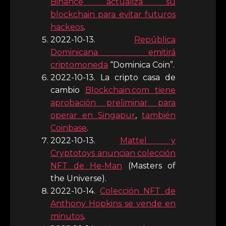
Binance actualiza su
blockchain para evitar futuros
hackeos
.
2022-10-13.
República
Dominicana emitirá
criptomoneda
“Dominica Coin”.
2022-10-13. La cripto casa de
cambio
Blockchain.com tiene
aprobación preliminar para
operar en Singapur
,
también
Coinbase
.
2022-10-13.
Mattel y
Cryptotoys anuncian colección
NFT de He-Man
(Masters of
the Universe).
2022-10-14.
Colección NFT de
Anthony Hopkins se vende en
minutos
.