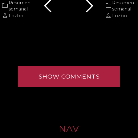
chevron_left
chevron_right
Resumen
Resumen
folder
folder
semanal
semanal
person
person
Lozbo
Lozbo
SHOW COMMENTS
NAV