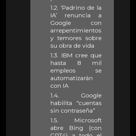
1.2.
‘Padrino de la
IA’ renuncia a
Google con
arrepentimientos
y temores sobre
su obra de vida
1.3.
IBM cree que
hasta 8 mil
empleos se
automatizarán
con IA
1.4.
Google
habilita “cuentas
sin contraseña”
1.5.
Microsoft
abre Bing (con
GPT4) a todo el