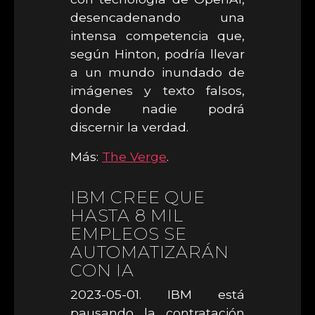
desencadenando una
intensa competencia que,
según Hinton, podría llevar
a un mundo inundado de
imágenes y texto falsos,
donde nadie podrá
discernir la verdad.
Más:
The Verge
.
IBM CREE QUE
HASTA 8 MIL
EMPLEOS SE
AUTOMATIZARÁN
CON IA
2023-05-01. IBM está
pausando la contratación