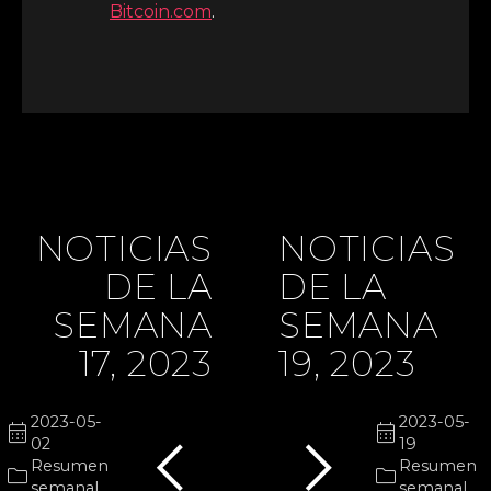
Bitcoin.com
.
NOTICIAS
NOTICIAS
DE LA
DE LA
SEMANA
SEMANA
17, 2023
19, 2023
chevron_left
chevron_right
2023-05-
2023-05-
calendar_month
calendar_month
02
19
Resumen
Resumen
folder
folder
semanal
semanal