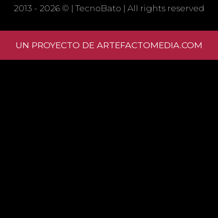
WEBSITE IN THIS BROWSER FOR THE
2013 - 2026 © |
TecnoBato
| All rights reserved
NEXT TIME I COMMENT.
UN PROYECTO DE ARTEFACTOMEDIA.COM
Learn
how your comment data is processed.