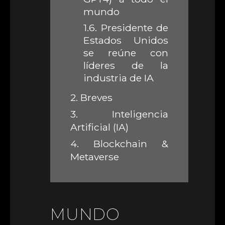
mundo
1.6.
Presidente de
Estados Unidos
se reúne con
líderes de la
industria de IA
2.
Breves
3.
Inteligencia
Artificial (IA)
4.
Blockchain &
Metaverse
MUNDO