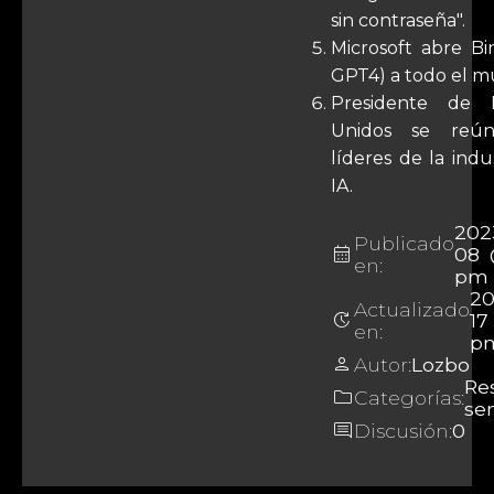
sin contraseña".
Microsoft abre Bi
GPT4) a todo el m
Presidente de E
Unidos se reú
líderes de la indu
IA.
202
Publicado
calendar_month
08 
en:
pm
20
Actualizado
update
17
en:
p
person
Autor:
Lozbo
Re
folder
Categorías:
se
comment
Discusión:
0