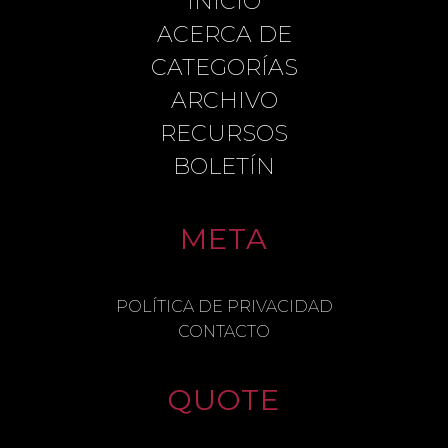
INICIO
LEAVE A REPLY
ACERCA DE
CATEGORÍAS
ARCHIVO
COMMENT
RECURSOS
BOLETÍN
META
NAME
POLÍTICA DE PRIVACIDAD
CONTACTO
EMAIL
QUOTE
SAVE MY NAME, EMAIL, AND