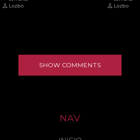
person
person
Lozbo
Lozbo
SHOW COMMENTS
NAV