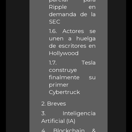
Ripple en
demanda de la
SEC
1.6.
Actores se
unen a huelga
de escritores en
Hollywood
1.7.
Tesla
construye
finalmente su
primer
Cybertruck
2.
Breves
3.
Inteligencia
Artificial (IA)
4.
Blockchain &