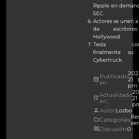
Ripple en demand
SEC.
Actores se unen a
de escritor
Hollywood.
Tesla cons
finalmente su 
Cybertruck.
202
Publicado
calendar_month
21 
en:
pm
20
Actualizado
update
21
en:
p
person
Autor:
Lozbo
Re
folder
Categorías:
se
comment
Discusión:
0