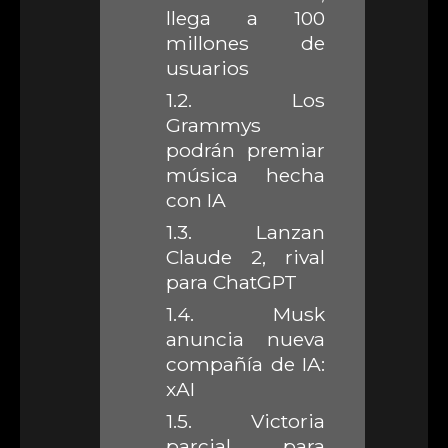
llega a 100
millones de
usuarios
1.2.
Los
Grammys
podrán premiar
música hecha
con IA
1.3.
Lanzan
Claude 2, rival
para ChatGPT
1.4.
Musk
anuncia nueva
compañía de IA:
xAI
1.5.
Victoria
parcial para