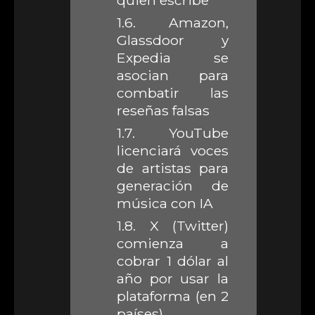
quien escribe
1.6.
Amazon,
Glassdoor y
Expedia se
asocian para
combatir las
reseñas falsas
1.7.
YouTube
licenciará voces
de artistas para
generación de
música con IA
1.8.
X (Twitter)
comienza a
cobrar 1 dólar al
año por usar la
plataforma (en 2
países)