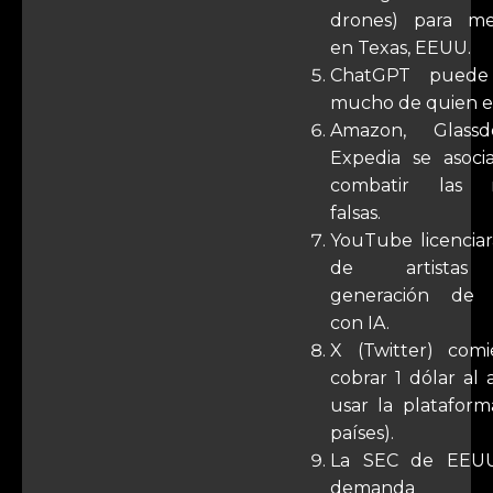
drones) para med
en Texas, EEUU.
ChatGPT puede i
mucho de quien es
Amazon, Glass
Expedia se asoci
combatir las r
falsas.
YouTube licenciar
de artistas
generación de 
con IA.
X (Twitter) com
cobrar 1 dólar al
usar la plataform
países).
La SEC de EEUU 
demanda co