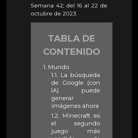
Semana 42; del 16 al 22 de
octubre de 2023.
TABLA DE
CONTENIDO
1.
Mundo
1.1.
La búsqueda
de Google (con
IA) puede
generar
imágenes ahora
1.2.
Minecraft es
el segundo
juego más