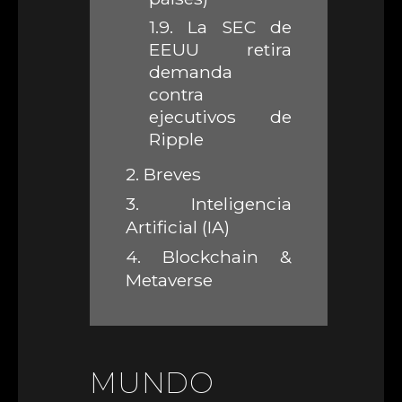
1.9.
La SEC de
EEUU retira
demanda
contra
ejecutivos de
Ripple
2.
Breves
3.
Inteligencia
Artificial (IA)
4.
Blockchain &
Metaverse
MUNDO