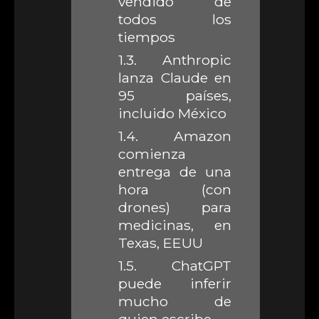
vendido de
todos los
tiempos
1.3.
Anthropic
lanza Claude en
95 países,
incluido México
1.4.
Amazon
comienza
entrega de una
hora (con
drones) para
medicinas, en
Texas, EEUU
1.5.
ChatGPT
puede inferir
mucho de