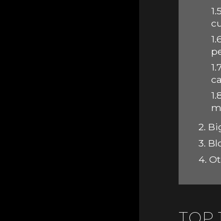
1.5
c
1.
pe
1.7
ca
1.
me
2.
Bi
3.
Bl
4.
Ot
TOP 