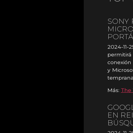
SONY 
MICRO
PORTÁ
2024-11-2
permitirá
conexión 
y Microso
temprana 
Más:
The 
GOOGL
EN RE
BÚSQ
2024-11-