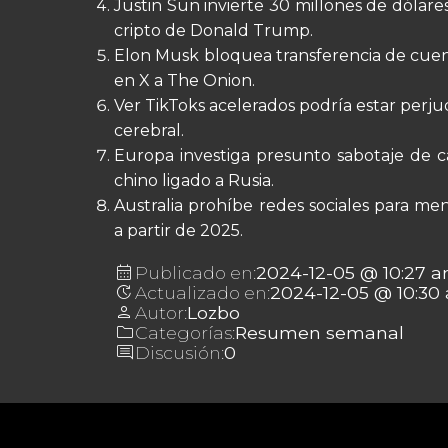
Justin Sun invierte 30 millones de dólare
cripto de Donald Trump.
Elon Musk bloquea transferencia de cuen
en X a The Onion.
Ver TikToks acelerados podría estar perju
cerebral.
Europa investiga presunto sabotaje de c
chino ligado a Rusia.
Australia prohíbe redes sociales para me
a partir de 2025.
calendar_month
Publicado en:
2024-12-05 @ 10:27 
update
Actualizado en:
2024-12-05 @ 10:30
person
Autor:
Lozbo
folder
Categorías:
Resumen semanal
comment
Discusión:
0