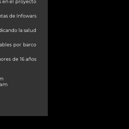
s en el proyecto
tas de Infowars
dicando la salud
ables por barco
nores de 16 años
am
 am