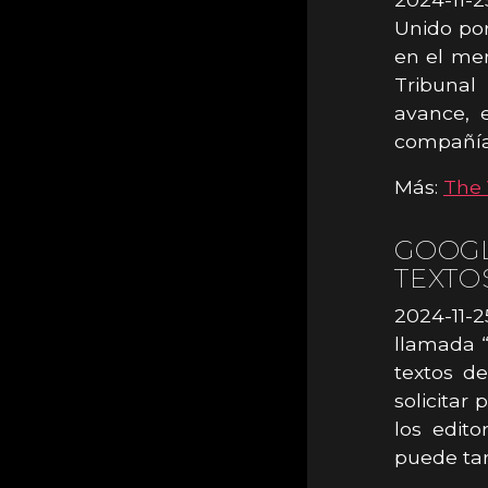
Unido por
en el mer
Tribunal
avance, 
compañía 
Más:
The 
GOOGL
TEXTO
2024-11-2
llamada “
textos d
solicitar
los edito
puede tar