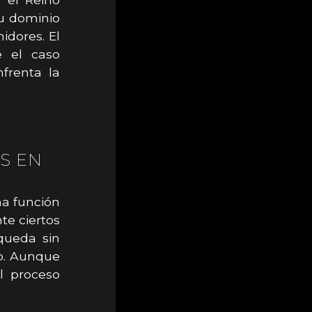
su dominio
idores. El
e el caso
frenta la
S EN
na función
te ciertos
queda sin
io. Aunque
el proceso