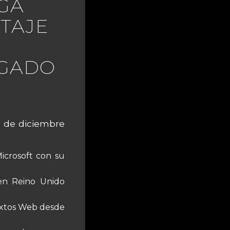
GA
TAJE
IGADO
1 de diciembre
icrosoft con su
en Reino Unido
extos Web desde