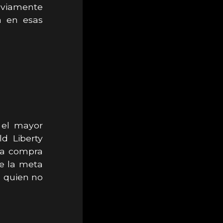
viamente
a en esas
n el mayor
d Liberty
sta compra
de la meta
, quien no