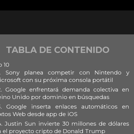
TABLA DE CONTENIDO
 10
.
Sony planea competir con Nintendo y
crosoft con su próxima consola portátil
.
Google enfrentará demanda colectiva en
eino Unido por dominio en búsquedas
.
Google inserta enlaces automáticos en
extos Web desde app de iOS
4.
Justin Sun invierte 30 millones de dólares
n el proyecto cripto de Donald Trump