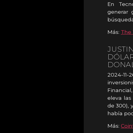
En Tecn
generar 
búsqueda
Más:
The 
JUSTI
DÓLAR
DONA
2024-11-2
inversio
Financial
eleva las
de 300), 
había podi
Más:
Coin