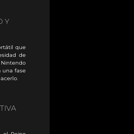
 Y
rtátil que
cesidad de
n Nintendo
n una fase
acerlo.
TIVA
 el Reino