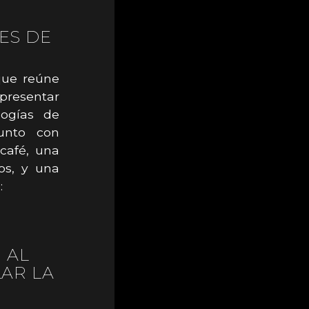
ES DE
que reúne
 presentar
logías de
unto con
café, una
os, y una
:
 AL
AR LA