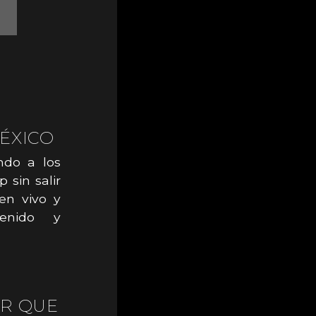
MÉXICO
ndo a los
 sin salir
en vivo y
tenido y
ER QUE