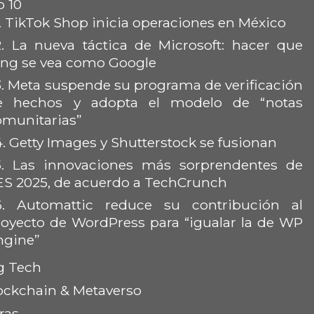
 10
.
TikTok Shop inicia operaciones en México
.
La nueva táctica de Microsoft: hacer que
ing se vea como Google
.
Meta suspende su programa de verificación
e hechos y adopta el modelo de “notas
omunitarias”
4.
Getty Images y Shutterstock se fusionan
.
Las innovaciones más sorprendentes de
ES 2025, de acuerdo a TechCrunch
6.
Automattic reduce su contribución al
royecto de WordPress para “igualar la de WP
ngine”
g Tech
ockchain & Metaverso
ras