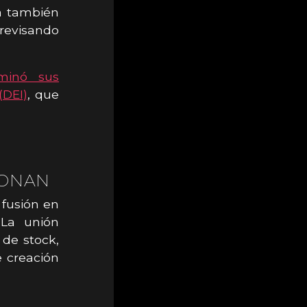
ta también
 revisando
iminó sus
(DEI)
, que
IONAN
 fusión en
 La unión
 de stock,
 creación