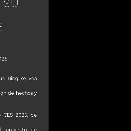
 SU
E
025.
que Bing se vea
ión de hechos y
e CES 2025, de
al proyecto de