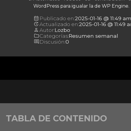
WordPress para igualar la de WP Engine.
calendar_month
Publicado en:
2025-01-16 @ 11:49 a
update
Actualizado en:
2025-01-16 @ 11:49 
person
Autor:
Lozbo
folder
Categorías:
Resumen semanal
comment
Discusión:
0
TABLA DE CONTENIDO