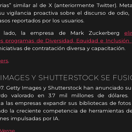
ias” similar al de X (anteriormente Twitter). Me
su vigilancia proactiva sobre el discurso de odio,
casos reportados por los usuarios.
o lado, la empresa de Mark Zuckerberg
el
es programas de Diversidad, Equidad e Inclusión 
niciativas de contratación diversa y capacitación.
ers
.
 IMAGES Y SHUTTERSTOCK SE FUS
7. Getty Images y Shutterstock han anunciado su
do valorado en 3.7 mil millones de dólares.
 a las empresas expandir sus bibliotecas de fotos
ndo la creciente competencia de herramientas de
nes impulsadas por IA.
Verge
.