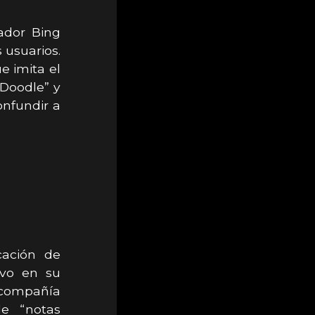
ador Bing
 usuarios.
e imita el
“Doodle” y
onfundir a
cación de
ivo en su
 compañía
de “notas