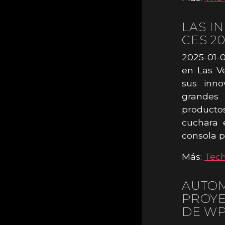
LAS I
CES 2
2025-01-
en Las Ve
sus inno
grandes
producto
cuchara 
consola p
Más:
Tec
AUTOM
PROYE
DE WP