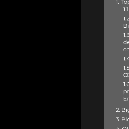
1.
Top
1.1
1.2
B
1.3
d
c
1.
1.5
C
1.
p
E
2.
Bi
3.
Bl
4.
Ot