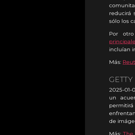
comunitar
reducirá 
sólo los 
Por otr
principal
incluían i
Más:
Reut
GETTY
2025-01-0
un acuer
permitirá
enfrenta
de imáge
Más:
The 