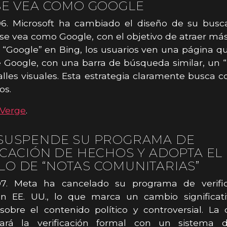
SE VEA COMO GOOGLE
06. Microsoft ha cambiado el diseño de su busc
se vea como Google, con el objetivo de atraer más
 “Google” en Bing, los usuarios ven una página qu
 Google, con una barra de búsqueda similar, un 
alles visuales. Esta estrategia claramente busca c
os.
Verge
.
SUSPENDE SU PROGRAMA DE
ICACIÓN DE HECHOS Y ADOPTA EL
O DE “NOTAS COMUNITARIAS”
07. Meta ha cancelado su programa de verifi
n EE. UU., lo que marca un cambio significat
sobre el contenido político y controversial. La
ará la verificación formal con un sistema 