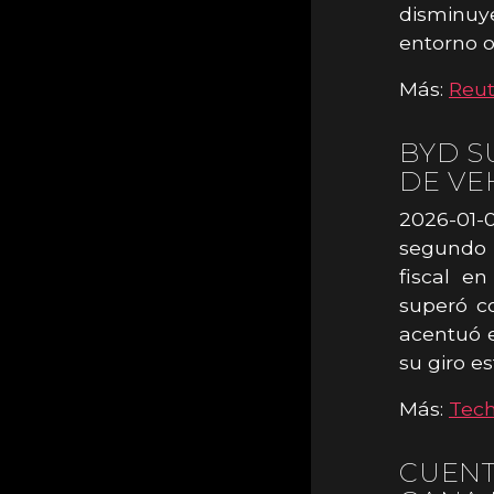
disminuy
entorno o
Más:
Reut
BYD S
DE VE
2026-01-
segundo 
fiscal e
superó co
acentuó e
su giro es
Más:
Tec
CUENT