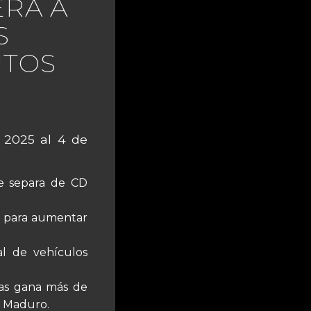
ERA A
S
UTOS
 2025 al 4 de
e separa de CD
es para aumentar
l de vehículos
as gana más de
e Maduro.