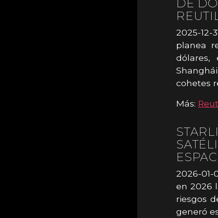
DE DÓ
REUTI
2025-12-
planea r
dólares,
Shanghái
cohetes re
Más:
Reut
STARL
SATÉL
ESPAC
2026-01-01
en 2026 l
riesgos d
generó e