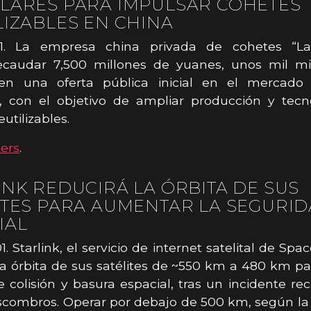
LARES PARA IMPULSAR COHETES
LIZABLES EN CHINA
31. La empresa china privada de cohetes “L
ecaudar 7,500 millones de yuanes, unos mil mi
 en una oferta pública inicial en el mercad
, con el objetivo de ampliar producción y tecn
utilizables.
ers
.
INK REDUCIRÁ LA ÓRBITA DE SUS
ITES PARA AUMENTAR LA SEGURI
IAL
. Starlink, el servicio de internet satelital de Spa
a órbita de sus satélites de ~550 km a 480 km pa
e colisión y basura espacial, tras un incidente re
scombros. Operar por debajo de 500 km, según la