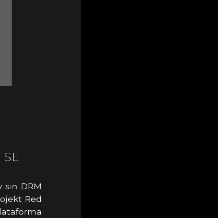
 SE
 y sin DRM
rojekt Red
lataforma