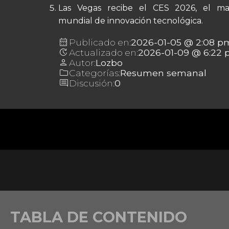
Las Vegas recibe el CES 2026, el ma
mundial de innovación tecnológica.
calendar_month
Publicado en:
2026-01-05 @ 2:08 p
update
Actualizado en:
2026-01-09 @ 6:22
person
Autor:
Lozbo
folder
Categorías:
Resumen semanal
comment
Discusión:
0
TABLA DE CONTENIDO