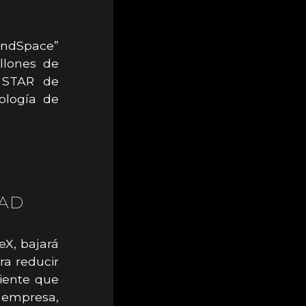
andSpace”
llones de
o STAR de
ología de
DAD
ceX, bajará
ra reducir
ciente que
 empresa,