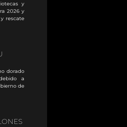
iotecas y
ara 2026 y
y rescate
U
ono dorado
 debido a
obierno de
LLONES