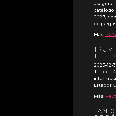
asegura 
catálogo 
2027, ce
de juegos
Más:
PC 
TRUMP
TELÉ
2025-12-3
T1 de 49
interrupc
Estados U
Más:
Reut
LANDS