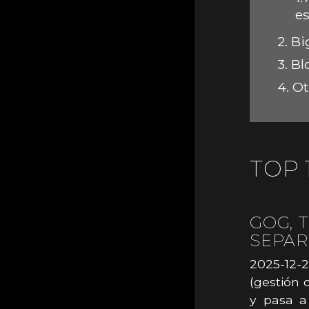
e
2.
Bi
3.
Bl
4.
Ot
TOP 
GOG, 
SEPAR
2025-12-2
(gestión 
y pasa a