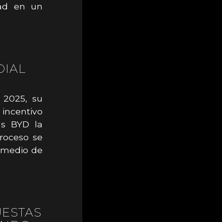
dad en un
DIAL
 2025, su
incentivo
as BYD la
troceso se
n medio de
UESTAS