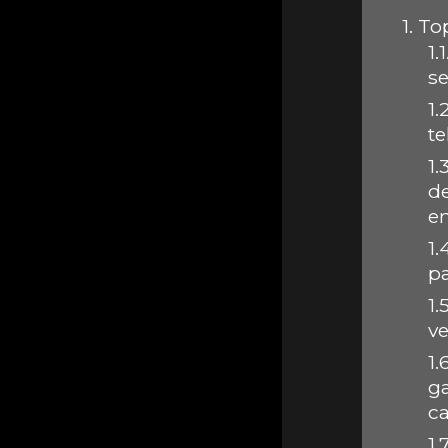
1.
Top
1.1
s
1.2
t
1.3
d
e
1.
p
1.5
ve
1.
g
c
1.7