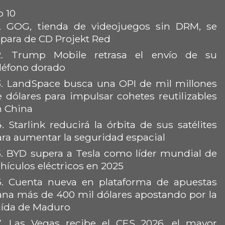
 10
.
GOG, tienda de videojuegos sin DRM, se
epara de CD Projekt Red
.
Trump Mobile retrasa el envío de su
eléfono dorado
.
LandSpace busca una OPI de mil millones
e dólares para impulsar cohetes reutilizables
n China
4.
Starlink reducirá la órbita de sus satélites
ara aumentar la seguridad espacial
.
BYD supera a Tesla como líder mundial de
hículos eléctricos en 2025
6.
Cuenta nueva en plataforma de apuestas
ana más de 400 mil dólares apostando por la
aída de Maduro
.
Las Vegas recibe el CES 2026, el mayor