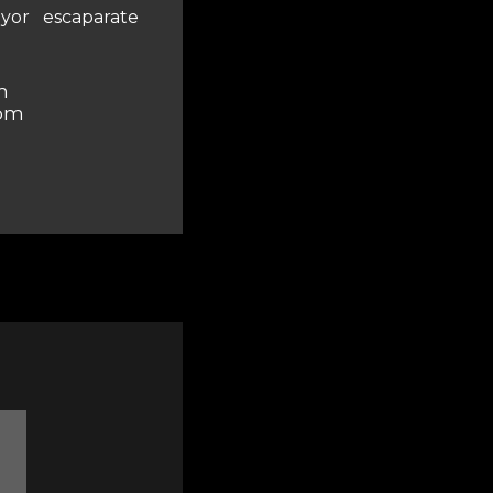
yor escaparate
m
 pm