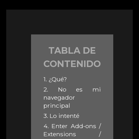
TABLA DE
CONTENIDO
1.
¿Qué?
2.
No es mi
navegador
principal
3.
Lo intenté
4.
Enter Add-ons /
Extensions /