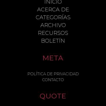
INICIO
LEAVE A REPLY
ACERCA DE
CATEGORÍAS
ARCHIVO
COMMENT
RECURSOS
BOLETÍN
META
NAME
POLÍTICA DE PRIVACIDAD
CONTACTO
EMAIL
QUOTE
SAVE MY NAME, EMAIL, AND