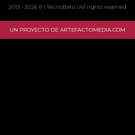
WEBSITE IN THIS BROWSER FOR THE
2013 - 2026 © |
TecnoBato
| All rights reserved
NEXT TIME I COMMENT.
UN PROYECTO DE ARTEFACTOMEDIA.COM
Learn
how your comment data is processed.