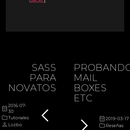
SASS
PROBAND
PARA
MAIL
NOVATOS
BOXES
ETC
chevron_left
2016-07-
calendar_month
30
chevron_right
folder
calendar_month
Tutoriales
2019-03-17
person
folder
Lozbo
Reseñas