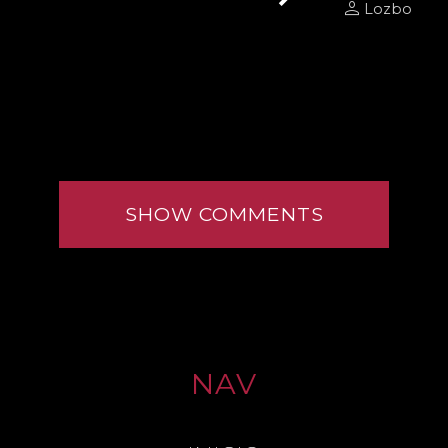
person
Lozbo
SHOW COMMENTS
NAV