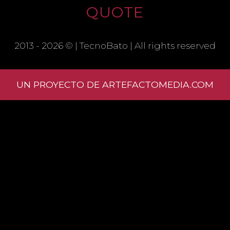
QUOTE
SAVE MY NAME, EMAIL, AND
WEBSITE IN THIS BROWSER FOR THE
2013 - 2026 © |
TecnoBato
| All rights reserved
NEXT TIME I COMMENT.
UN PROYECTO DE ARTEFACTOMEDIA.COM
Learn
how your comment data is processed.