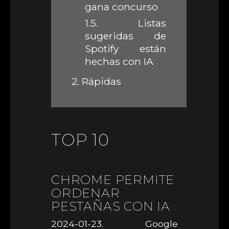
gana concurso
1.5.
Listas
sugeridas de
Spotify están
hechas con IA
2.
Rápidas
TOP 10
CHROME PERMITE
ORDENAR
PESTAÑAS CON IA
2024-01-23. Google