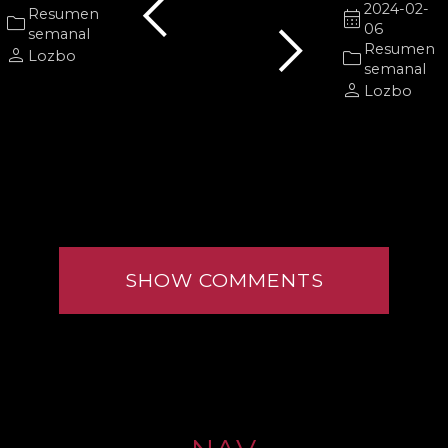
chevron_left
chevron_right
2024-02-
Resumen
calendar_month
folder
06
semanal
Resumen
person
folder
Lozbo
semanal
person
Lozbo
SHOW COMMENTS