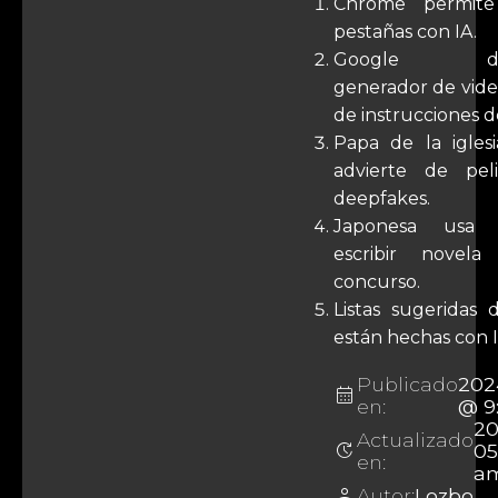
Chrome permite
pestañas con IA.
Google dem
generador de video
de instrucciones d
Papa de la iglesi
advierte de pel
deepfakes.
Japonesa usa 
escribir novel
concurso.
Listas sugeridas 
están hechas con I
Publicado
202
calendar_month
en:
@ 9
20
Actualizado
update
05
en:
a
person
Autor:
Lozbo