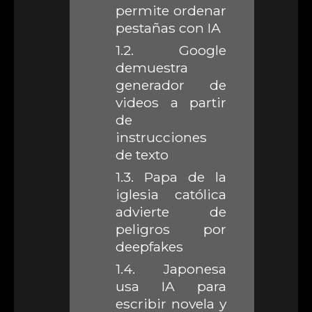
permite ordenar
pestañas con IA
1.2.
Google
demuestra
generador de
videos a partir
de
instrucciones
de texto
1.3.
Papa de la
iglesia católica
advierte de
peligros por
deepfakes
1.4.
Japonesa
usa IA para
escribir novela y