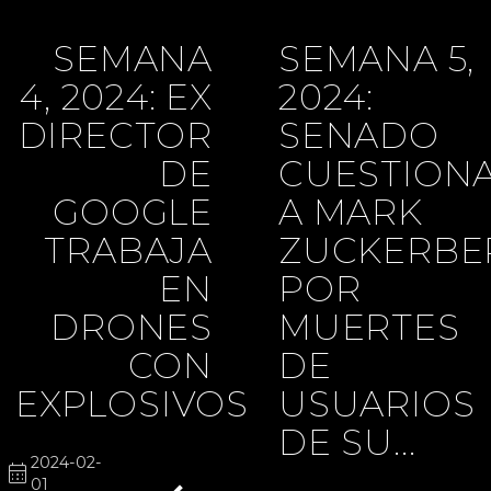
SEMANA
SEMANA 5,
4, 2024: EX
2024:
DIRECTOR
SENADO
DE
CUESTION
GOOGLE
A MARK
TRABAJA
ZUCKERBE
EN
POR
DRONES
MUERTES
CON
DE
EXPLOSIVOS
USUARIOS
DE SU...
2024-02-
calendar_month
01