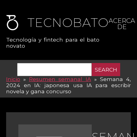
TECNOBATO
ACERCA
DE
Tecnología y fintech para el bato
novato
SEARCH
Inicio
»
Resumen semanal IA
»
Semana 4,
2024 en IA: japonesa usa IA para escribir
novela y gana concurso
SEMANA