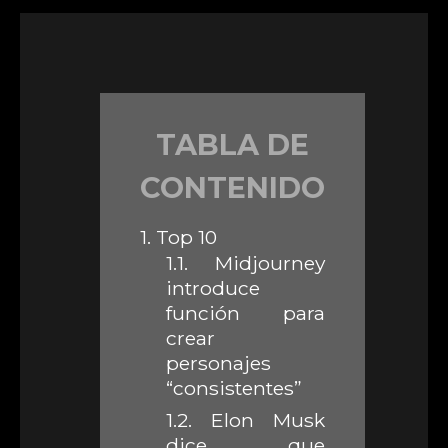
TABLA DE
CONTENIDO
1.
Top 10
1.1.
Midjourney
introduce
función para
crear
personajes
“consistentes”
1.2.
Elon Musk
dice que