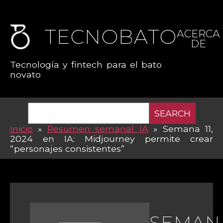
TECNOBATO
ACERCA
DE
Tecnología y fintech para el bato
novato
SEARCH
Inicio
»
Resumen semanal IA
»
Semana 11,
2024 en IA: Midjourney permite crear
“personajes consistentes”
SEMANA