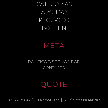
CATEGORÍAS
ARCHIVO
COMMENT
RECURSOS
BOLETÍN
META
NAME
POLÍTICA DE PRIVACIDAD
CONTACTO
EMAIL
QUOTE
SAVE MY NAME, EMAIL, AND
WEBSITE IN THIS BROWSER FOR THE
2013 - 2026 © |
TecnoBato
| All rights reserved
NEXT TIME I COMMENT.