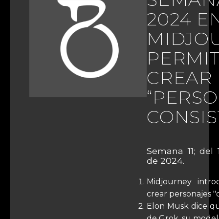
2024 EN
MIDJO
PERMI
CREAR
“PERS
CONSIS
Semana 11; del 
de 2024.
Midjourney intr
crear personajes "c
Elon Musk dice qu
de Grok, su model