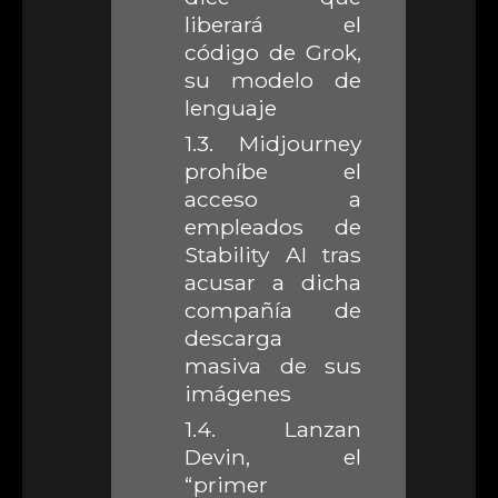
liberará el
código de Grok,
su modelo de
lenguaje
1.3.
Midjourney
prohíbe el
acceso a
empleados de
Stability AI tras
acusar a dicha
compañía de
descarga
masiva de sus
imágenes
1.4.
Lanzan
Devin, el
“primer