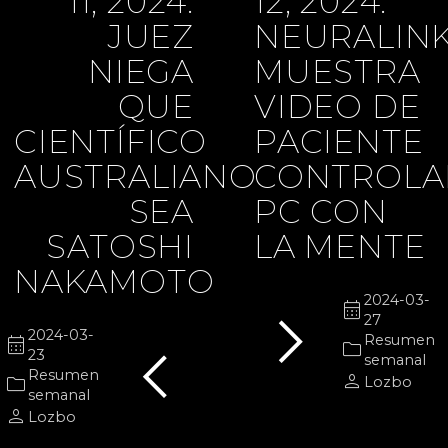
11, 2024:
12, 2024:
JUEZ
NEURALIN
NIEGA
MUESTRA
QUE
VIDEO DE
CIENTÍFICO
PACIENTE
AUSTRALIANO
CONTROL
SEA
PC CON
SATOSHI
LA MENTE
NAKAMOTO
chevron_right
2024-03-
calendar_month
27
chevron_left
2024-03-
calendar_month
Resumen
folder
23
semanal
Resumen
person
folder
Lozbo
semanal
person
Lozbo