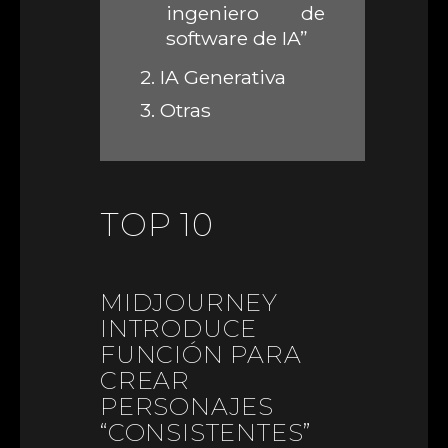
ingeniero de
software de IA”
2.
IA Generativa
3.
Otras
TOP 10
MIDJOURNEY
INTRODUCE
FUNCIÓN PARA
CREAR
PERSONAJES
“CONSISTENTES”