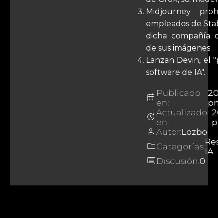
Midjourney pro
empleados de Stabi
dicha compañía 
de sus imágenes.
Lanzan Devin, el 
software de IA".
Publicado
2
calendar_month
en:
p
Actualizado
2
update
en:
person
Autor:
Lozbo
Re
folder
Categorías:
IA
comment
Discusión:
0