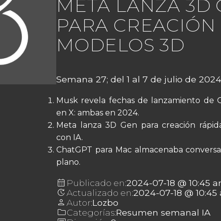
META LANZA 3D
PARA CREACIÓN
MODELOS 3D
Semana 27; del 1 al 7 de julio de 2024
Musk revela fechas de lanzamiento de 
en X: ambas en 2024.
Meta lanza 3D Gen para creación rápid
con IA.
ChatGPT para Mac almacenaba conversac
plano.
calendar_month
Publicado en:
2024-07-18 @ 10:45 
update
Actualizado en:
2024-07-18 @ 10:45
person
Autor:
Lozbo
folder
Categorías:
Resumen semanal IA