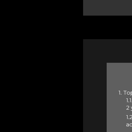
1.
Top
1.1
2
1.2
ac