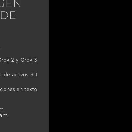
 GEN
 DE
.
Grok 2 y Grok 3
a de activos 3D
iones en texto
am
 am