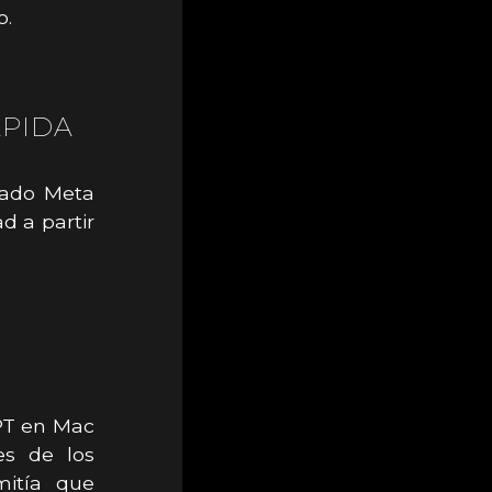
o.
ÁPIDA
tado Meta
d a partir
GPT en Mac
es de los
mitía que