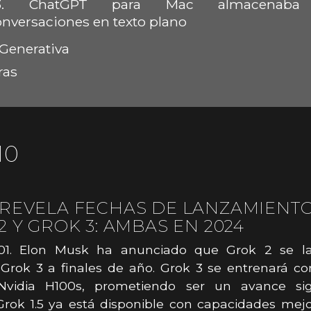
.
ChatGPT para Mac almacenaba
onversaciones en texto plano
Generativa
ras
10
REVELA FECHAS DE LANZAMIENT
2 Y GROK 3: AMBAS EN 2024
01. Elon Musk ha anunciado que Grok 2 se l
Grok 3 a finales de año. Grok 3 se entrenará c
 Nvidia H100s, prometiendo ser un avance signi
rok 1.5 ya está disponible con capacidades mejo