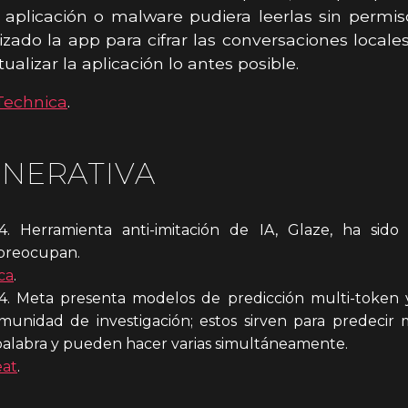
 aplicación o malware pudiera leerlas sin permi
izado la app para cifrar las conversaciones locales
ualizar la aplicación lo antes posible.
Technica
.
ENERATIVA
4. Herramienta anti-imitación de IA, Glaze, ha sido 
e preocupan.
ca
.
4. Meta presenta modelos de predicción multi-token y 
munidad de investigación; estos sirven para predecir
palabra y pueden hacer varias simultáneamente.
at
.