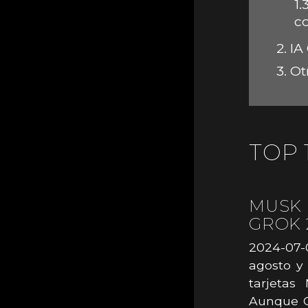
1.3
c
2.
IA 
3.
Ot
TOP 
MUSK 
GROK 
2024-07-
agosto y 
tarjetas
Aunque G