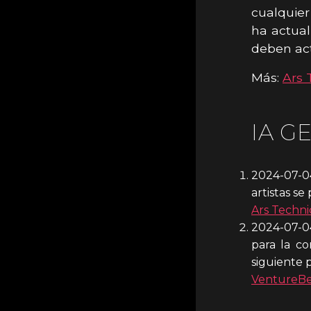
cualquier
ha actual
deben act
Más:
Ars 
IA G
2024-07-0
artistas s
Ars Techni
2024-07-0
para la co
siguiente 
VentureBe