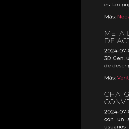
es tan po
Más:
Neo
META 
DE AC
2024-07-
3D Gen, u
de descri
Más:
Ven
CHATG
CONVE
2024-07-0
con un s
usuarios