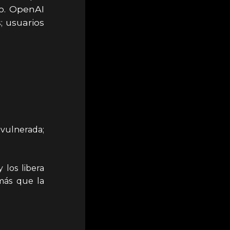
so. OpenAI
; usuarios
vulnerada;
los libera
 más que la