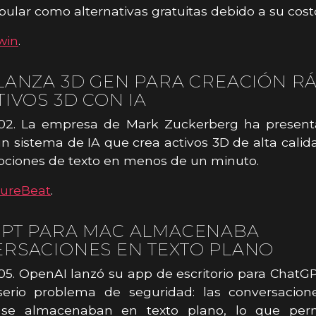
pular como alternativas gratuitas debido a su cost
win
.
LANZA 3D GEN PARA CREACIÓN R
TIVOS 3D CON IA
02. La empresa de Mark Zuckerberg ha presen
n sistema de IA que crea activos 3D de alta calida
pciones de texto en menos de un minuto.
tureBeat
.
PT PARA MAC ALMACENABA
RSACIONES EN TEXTO PLANO
5. OpenAI lanzó su app de escritorio para Chat
erio problema de seguridad: las conversacion
 se almacenaban en texto plano, lo que per