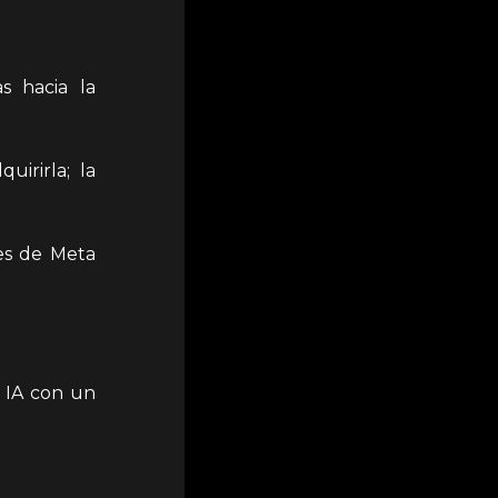
s hacia la
irirla; la
es de Meta
 IA con un