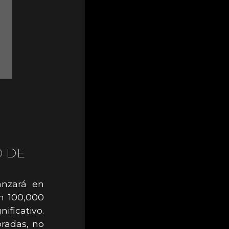
O DE
anzará en
on 100,000
ficativo.
radas, no