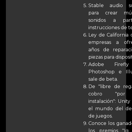
Stable audio so
para crear mú
sonidos a par
instrucciones de t
Ley de California 
empresas a ofr
años de reparac
piezas para disposit
Adobe Firefl
Photoshop e Illu
sale de beta.
De "libre de rega
cobro "por
instalación": Unit
el mundo del des
de juegos.
Conoce los ganad
los premios "Ig