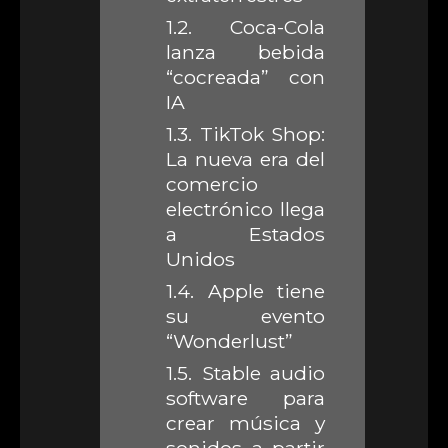
1.2.
Coca-Cola
lanza bebida
“cocreada” con
IA
1.3.
TikTok Shop:
La nueva era del
comercio
electrónico llega
a Estados
Unidos
1.4.
Apple tiene
su evento
“Wonderlust”
1.5.
Stable audio
software para
crear música y