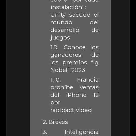
instalación”:
Unity sacude el
mundo del
desarrollo de
juegos
1.9.
Conoce los
ganadores de
los premios “Ig
Nobel” 2023
1.10.
Francia
prohíbe ventas
del iPhone 12
por
radioactividad
2.
Breves
3.
Inteligencia