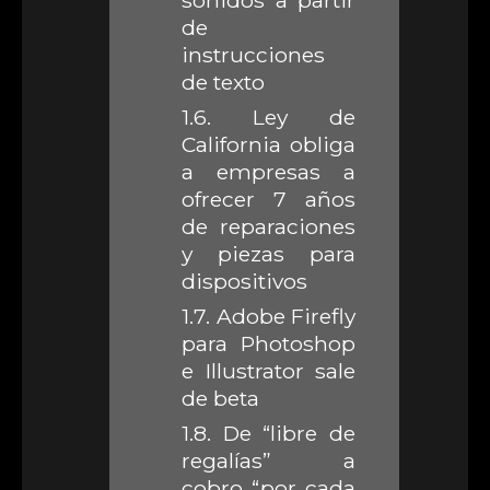
sonidos a partir
de
instrucciones
de texto
1.6.
Ley de
California obliga
a empresas a
ofrecer 7 años
de reparaciones
y piezas para
dispositivos
1.7.
Adobe Firefly
para Photoshop
e Illustrator sale
de beta
1.8.
De “libre de
regalías” a
cobro “por cada