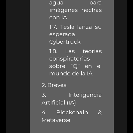
agua para
imágenes hechas
con IA
1.7.
Tesla lanza su
esperada
Cybertruck
1.8.
Las teorías
conspiratorias
sobre “Q” en el
mundo de la IA
2.
Breves
3.
Inteligencia
Artificial (IA)
4.
Blockchain &
Metaverse