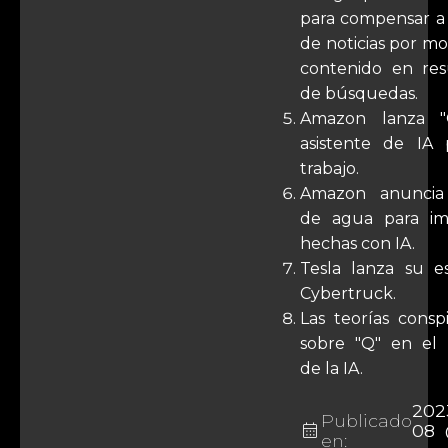
para compensar a
de noticias por mo
contenido en res
de búsquedas.
Amazon lanza "
asistente de IA 
trabajo.
Amazon anuncia
de agua para im
hechas con IA.
Tesla lanza su e
Cybertruck.
Las teorías conspi
sobre "Q" en el
de la IA.
202
Publicado
calendar_month
08 
en: