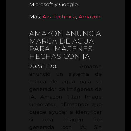
Microsoft y Google.
Más:
Ars Technica
,
Amazon
.
AMAZON ANUNCIA
MARCA DE AGUA
PARA IMÁGENES
HECHAS CON IA
2023-11-30.
Amazon
anunció un sistema de
marca de agua para su
generador de imágenes de
IA, Amazon Titan Image
Generator, afirmando que
puede ayudar a identificar
si una imagen fue
generada con IA. Sin