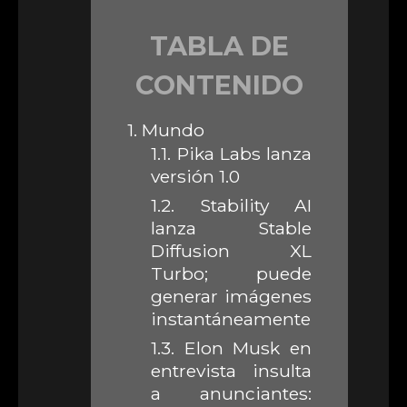
TABLA DE
CONTENIDO
1.
Mundo
1.1.
Pika Labs lanza
versión 1.0
1.2.
Stability AI
lanza Stable
Diffusion XL
Turbo; puede
generar imágenes
instantáneamente
1.3.
Elon Musk en
entrevista insulta
a anunciantes: