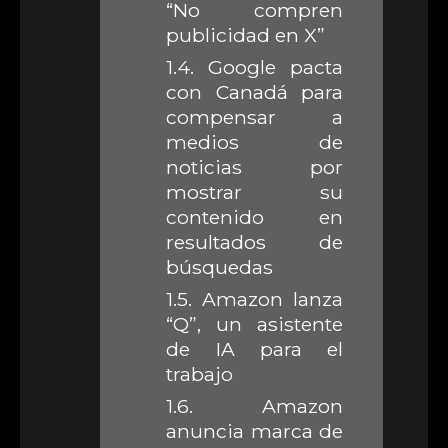
“No compren
publicidad en X”
1.4.
Google pacta
con Canadá para
compensar a
medios de
noticias por
mostrar su
contenido en
resultados de
búsquedas
1.5.
Amazon lanza
“Q”, un asistente
de IA para el
trabajo
1.6.
Amazon
anuncia marca de