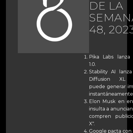
DE LA
SEMAN
48, 202
Pika Labs lanza 
1.0.
Stability AI lanz
Diffusion XL 
puede generar i
instantáneamente
Elon Musk en ent
insulta a anuncian
compren publici
X".
Google pacta con