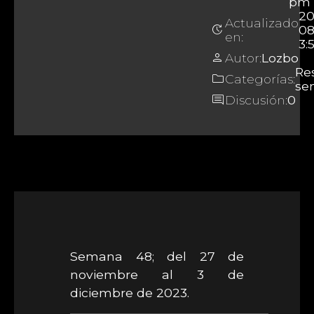
pm
20
Actualizado
update
0
en:
3:
person
Autor:
Lozbo
Re
folder
Categorías:
se
comment
Discusión:
0
Semana 48; del 27 de
noviembre al 3 de
diciembre de 2023.