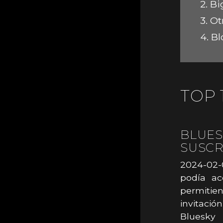
2.
Bi
3.
Ot
4.
Bl
TOP 
BLUES
SUSCR
2024-02-0
podía ac
permiti
invitació
Bluesky 