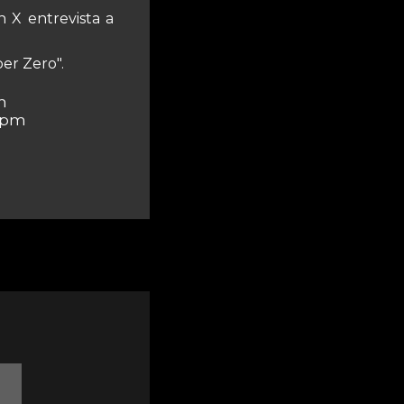
 X entrevista a
per Zero".
m
 pm