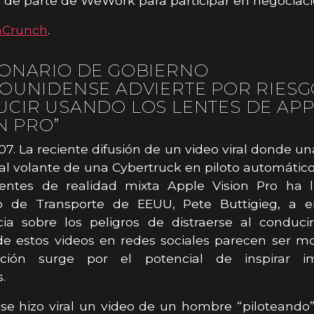
a de parte de WeWork para participar en negociaci
hCrunch
.
ONARIO DE GOBIERNO
OUNIDENSE ADVIERTE POR RIESG
CIR USANDO LOS LENTES DE APP
N PRO”
7. La reciente difusión de un video viral donde u
 al volante de una Cybertruck en piloto automátic
lentes de realidad mixta Apple Vision Pro ha l
io de Transporte de EEUU, Pete Buttigieg, a e
cia sobre los peligros de distraerse al conduci
e estos videos en redes sociales parecen ser mo
ción surge por el potencial de inspirar im
.
e hizo viral un video de un hombre “piloteando