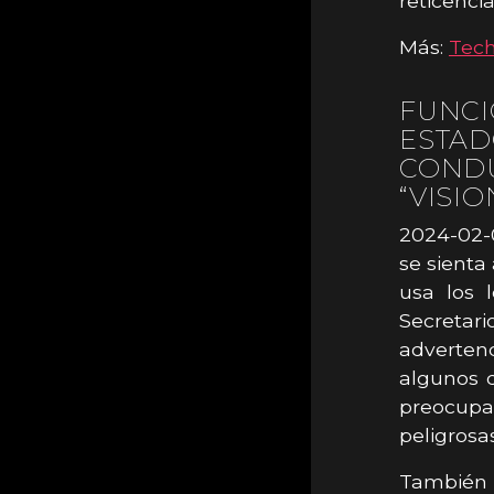
reticenci
Más:
Tec
FUNCI
ESTAD
CONDU
“VISIO
2024-02-0
se sienta
usa los 
Secretar
adverten
algunos d
preocupa
peligrosas
También s