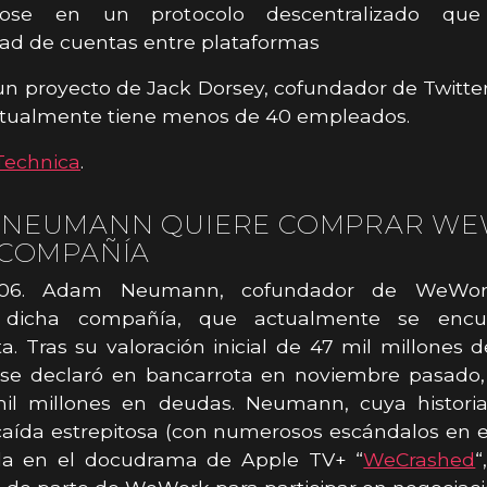
dose en un protocolo descentralizado que
dad de cuentas entre plataformas
un proyecto de Jack Dorsey, cofundador de Twitter,
actualmente tiene menos de 40 empleados.
Technica
.
 NEUMANN QUIERE COMPRAR WE
 COMPAÑÍA
-06. Adam Neumann, cofundador de WeWor
 dicha compañía, que actualmente se encu
a. Tras su valoración inicial de 47 mil millones d
e declaró en bancarrota en noviembre pasado
mil millones en deudas. Neumann, cuya historia
caída estrepitosa (con numerosos escándalos en 
da en el docudrama de Apple TV+ “
WeCrashed
“