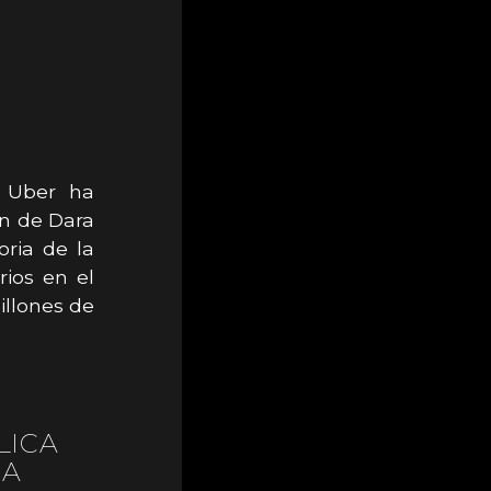
, Uber ha
ón de Dara
oria de la
ios en el
illones de
LICA
IA