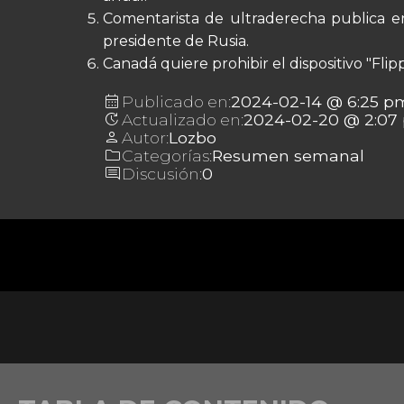
Comentarista de ultraderecha publica en
presidente de Rusia.
Canadá quiere prohibir el dispositivo "Flip
calendar_month
Publicado en:
2024-02-14 @ 6:25 p
update
Actualizado en:
2024-02-20 @ 2:07
person
Autor:
Lozbo
folder
Categorías:
Resumen semanal
comment
Discusión:
0