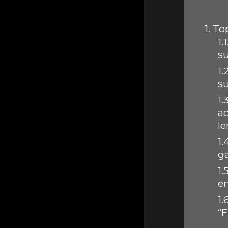
1.
Top
1.1
su
1.2
s
1.3
a
le
1.
g
1.5
en
1.
“F