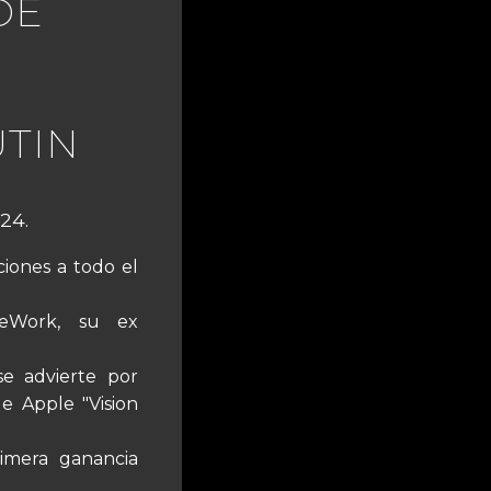
DE
UTIN
24.
ciones a todo el
eWork, su ex
e advierte por
e Apple "Vision
imera ganancia