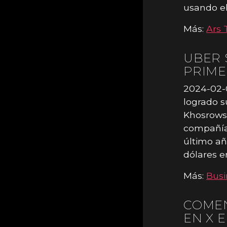
usando el
Más:
Ars 
UBER 
PRIME
2024-02-
logrado s
Khosrowsh
compañía
último añ
dólares e
Más:
Busi
COMEN
EN X 