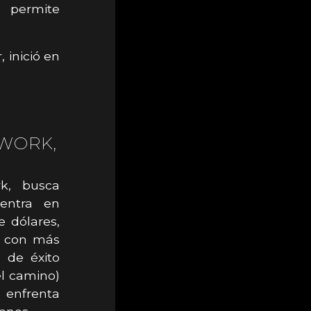
 permite
 inició en
WORK,
k, busca
entra en
e dólares,
, con más
 de éxito
el camino)
, enfrenta