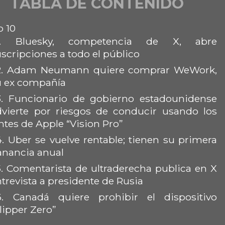
TABLA DE CONTENIDO
 10
.
Bluesky, competencia de X, abre
scripciones a todo el público
.
Adam Neumann quiere comprar WeWork,
u ex compañía
.
Funcionario de gobierno estadounidense
dvierte por riesgos de conducir usando los
ntes de Apple “Vision Pro”
4.
Uber se vuelve rentable; tienen su primera
anancia anual
.
Comentarista de ultraderecha publica en X
trevista a presidente de Rusia
6.
Canadá quiere prohibir el dispositivo
lipper Zero”