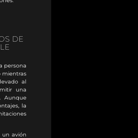
ones.
OS DE
LE
na persona
o mientras
levado al
mitir una
r. Aunque
ntajes, la
itaciones
” un avión