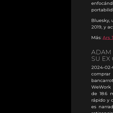
enfocán
portabili
Bluesky, 
2019, y 
Más:
Ars 
ADAM
SU EX
2024-02
comprar
bancarrot
WeWork s
de 18.6 
rápido y 
es narra