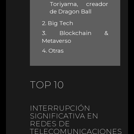
Toriyama, creador
de Dragon Ball
2.
Big Tech
3.
Blockchain &
Metaverso
4.
Otras
TOP 10
INTERRUPCIÓN
SIGNIFICATIVA EN
REDES DE
TELECOMUNICACIONES