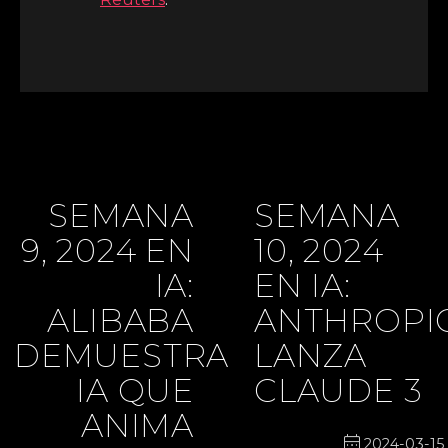
SEMANA
SEMANA
9, 2024 EN
10, 2024
IA:
EN IA:
ALIBABA
ANTHROPI
DEMUESTRA
LANZA
IA QUE
CLAUDE 3
ANIMA
calendar_month
2024-03-15