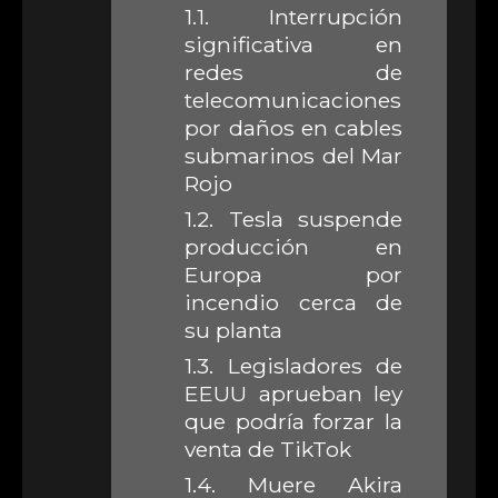
1.1.
Interrupción
significativa en
redes de
telecomunicaciones
por daños en cables
submarinos del Mar
Rojo
1.2.
Tesla suspende
producción en
Europa por
incendio cerca de
su planta
1.3.
Legisladores de
EEUU aprueban ley
que podría forzar la
venta de TikTok
1.4.
Muere Akira