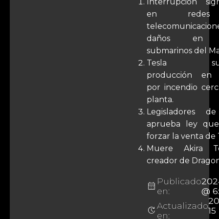
Interrupción signi
en rede
telecomunicacio
daños en c
submarinos del Ma
Tesla sus
producción en
por incendio cer
planta.
Legisladores 
aprueba ley que
forzar la venta de 
Muere Akira To
creador de Dragon
Publicado
202
calendar_month
en:
@ 6
20
Actualizado
update
15
en: