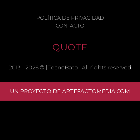
NAME
POLÍTICA DE PRIVACIDAD
CONTACTO
EMAIL
QUOTE
SAVE MY NAME, EMAIL, AND
WEBSITE IN THIS BROWSER FOR THE
2013 - 2026 © |
TecnoBato
| All rights reserved
NEXT TIME I COMMENT.
UN PROYECTO DE ARTEFACTOMEDIA.COM
Learn
how your comment data is processed.