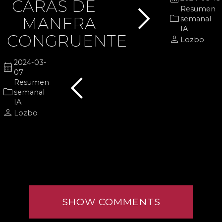
chevron_right
CARAS DE
Resumen
folder
MANERA
semanal
IA
CONGRUENTE
person
Lozbo
2024-03-
chevron_left
calendar_month
07
Resumen
folder
semanal
IA
person
Lozbo
SHOW COMMENTS